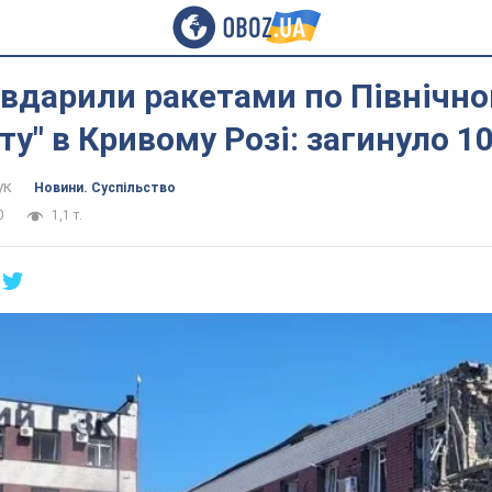
вдарили ракетами по Північно
ту" в Кривому Розі: загинуло 10
ук
Новини. Суспільство
0
1,1 т.