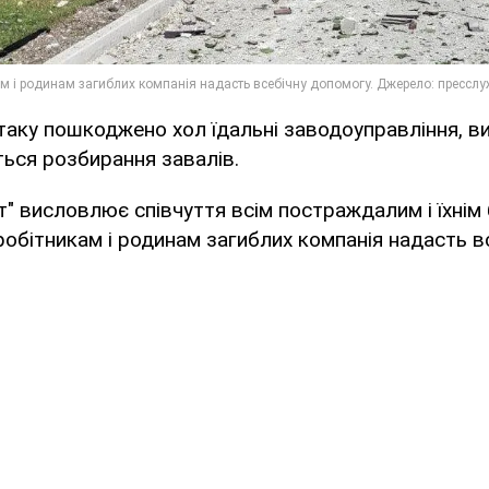
аку пошкоджено хол їдальні заводоуправління, ви
ься розбирання завалів.
т" висловлює співчуття всім постраждалим і їхнім
обітникам і родинам загиблих компанія надасть в