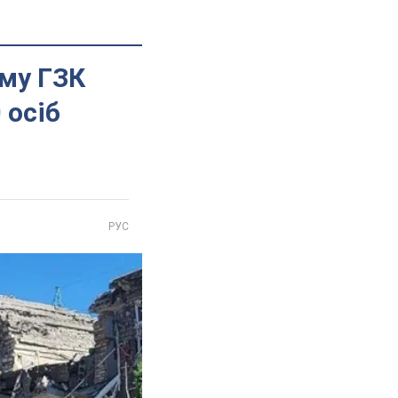
му ГЗК
 осіб
РУС