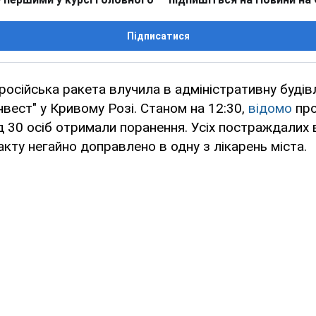
Підписатися
, російська ракета влучила в адміністративну буді
нвест" у Кривому Розі. Станом на 12:30,
відомо
про
 30 осіб отримали поранення. Усіх постраждалих 
акту негайно доправлено в одну з лікарень міста.