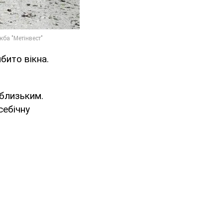
бито вікна.
 близьким.
себічну