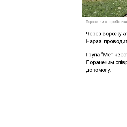
Через ворожу ат
Наразі проводит
Група "Метінвес
Пораненим співр
допомогу.