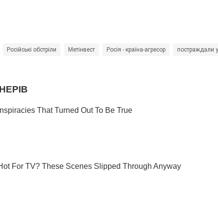
Російські обстріли
Метінвест
Росія - країна-агресор
постраждали у