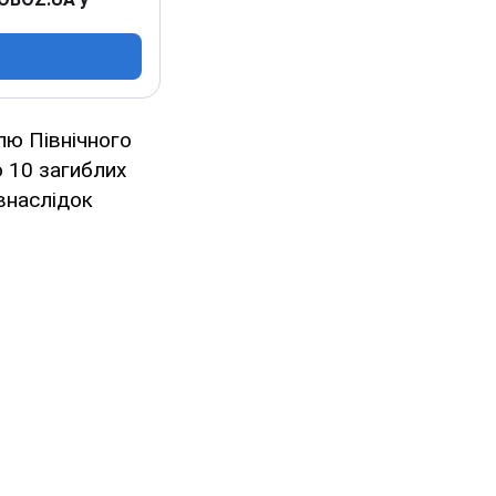
влю Північного
 10 загиблих
внаслідок