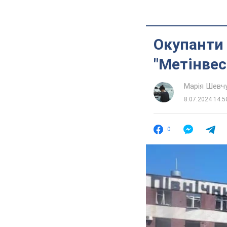
Окупанти 
"Метінвес
Марія Шевч
8.07.2024 14:5
0