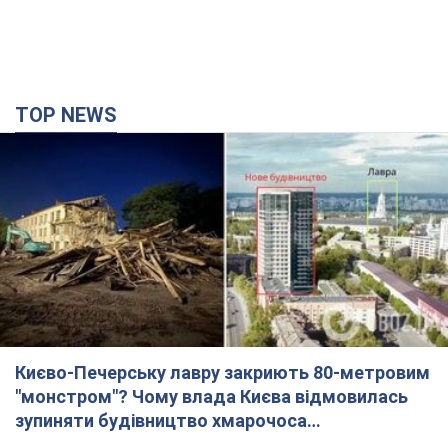
TOP NEWS
Києво-Печерську лавру закриють 80-метровим
"монстром"? Чому влада Києва відмовилась
зупиняти будівництво хмарочоса
"московського вірянина"