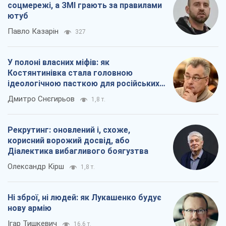
соцмережі, а ЗМІ грають за правилами
ютуб
Павло Казарін
327
У полоні власних міфів: як
Костянтинівка стала головною
ідеологічною пасткою для російських
окупантів
Дмитро Снєгирьов
1,8 т.
Рекрутинг: оновлений і, схоже,
корисний ворожий досвід, або
Діалектика вибагливого боягузтва
Олександр Кірш
1,8 т.
Ні зброї, ні людей: як Лукашенко будує
нову армію
Ігар Тишкевич
16,6 т.