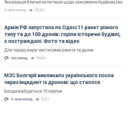
Яка реакція Кличка на петицію щодо скасування будівництва
3 часа назад
32,0 т.
Армія РФ запустила по Одесі 11 ракет різного
типу та до 100 дронів: горіли історичні будівлі,
є постраждалі. Фото та відео
Для терору ворог застосував ракети та дрони
час назад
54,4 т.
МЗС Болгарії викликало українського посла
через інцидент із дроном: що сталося
Бесіда відбудеться 10 серпня
3 часа назад
5,0 т.