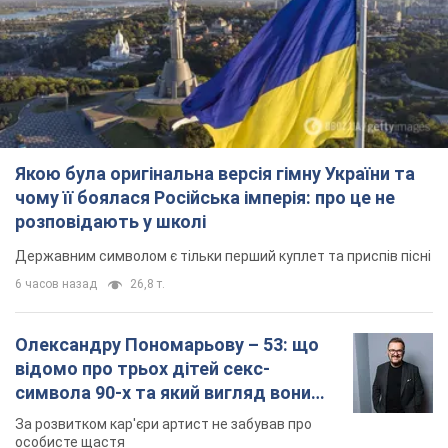
Якою була оригінальна версія гімну України та
чому її боялася Російська імперія: про це не
розповідають у школі
Державним символом є тільки перший куплет та приспів пісні
6 часов назад
26,8 т.
Олександру Пономарьову – 53: що
відомо про трьох дітей секс-
символа 90-х та який вигляд вони
мають
За розвитком кар'єри артист не забував про
особисте щастя