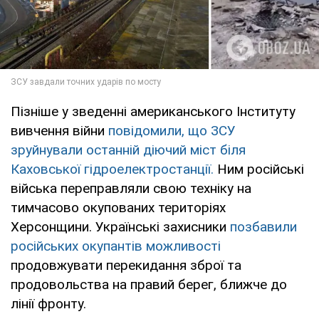
Пізніше у зведенні американського Інституту
вивчення війни
повідомили, що ЗСУ
зруйнували останній діючий міст біля
Каховської гідроелектростанції.
Ним російські
війська переправляли свою техніку на
тимчасово окупованих територіях
Херсонщини. Українські захисники
позбавили
російських окупантів можливості
продовжувати перекидання зброї та
продовольства на правий берег, ближче до
лінії фронту.