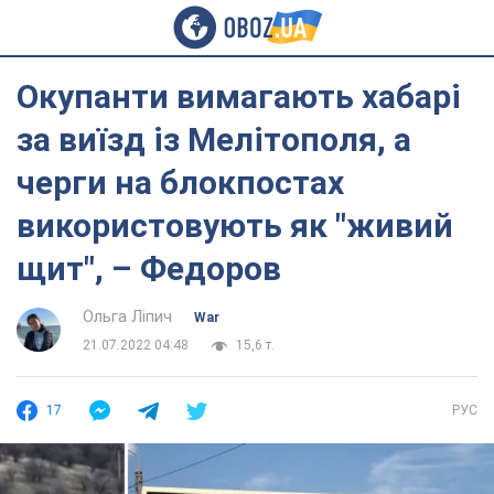
Окупанти вимагають хабарі
за виїзд із Мелітополя, а
черги на блокпостах
використовують як "живий
щит", – Федоров
Ольга Ліпич
War
21.07.2022 04:48
15,6 т.
17
РУС