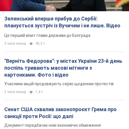
Зеленський вперше прибув до Сербії:
планується зустріч із Вучичем і не лише. Відео
Це перший візит глави держави до Бєлграда
3 часа назад
45,3 т.
"Верніть Федорова": у містах України 23-й день
поспіль тривають масові мітинги з
картонками. Фото і відео
Учасники акцій продовжують серію щоденних протестів
2 часа назад
1,4 т.
Сенат США схвалив законопроєкт Грема про
санкції проти Росії: що далі
Документ передбачає нові економічні обмеження