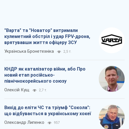
"Варта" та "Новатор" витримали
кулеметний обстріл і удар FPV-дрона,
врятувавши життя офіцеру ЗСУ
Українська Бронетехніка
2,5 т.
КНДР як каталізатор війни, або Про
новий етап російсько-
північнокорейського союзу
Олексій Кущ
2,7 т.
Вихід до еліти ЧС та тріумф "Сокола":
що відбувається в українському хокеї
Олександр Липенко
957