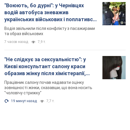
"Воюють, бо дурні": у Чернівцях
водій автобуса зневажив
українських військових і поплатився.
Відео
Водія звільнили після конфлікту з пасажирами
та образ військових
7 часов назад
7,9 т.
"Не слідкує за сексуальністю": у
Києві консультант салону краси
образив жінку після хімієтерапії,
розгорівся скандал. Фото
Працівник салону почав надавати оцінку
зовнішності жінки, сказавши, що вона носить
"чоловічу стрижку"
19 минут назад
7,7 т.