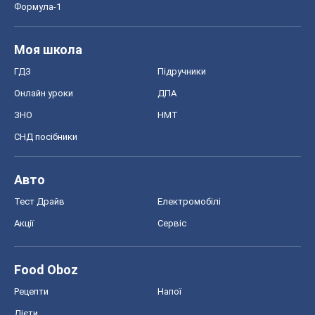
Формула-1
Моя школа
ГДЗ
Підручники
Онлайн уроки
ДПА
ЗНО
НМТ
СНД посібники
Авто
Тест Драйв
Електромобілі
Акції
Сервіс
Food Oboz
Рецепти
Напої
Дієти