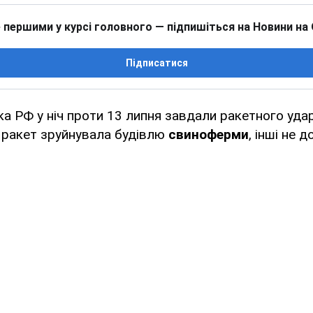
 першими у курсі головного — підпишіться на Новини на
Підписатися
ька РФ у ніч проти 13 липня завдали ракетного уда
 ракет зруйнувала будівлю
свиноферми
, інші не д