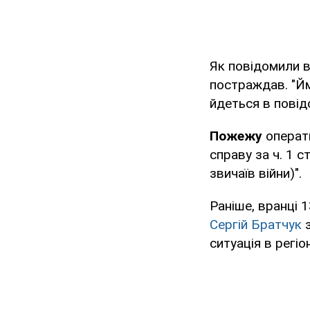
Як повідомили 
постраждав. "Йм
йдеться в повід
Пожежу
операти
справу за ч. 1 
звичаїв війни)".
Раніше, вранці 
Сергій Братчук
з
ситуація в регі