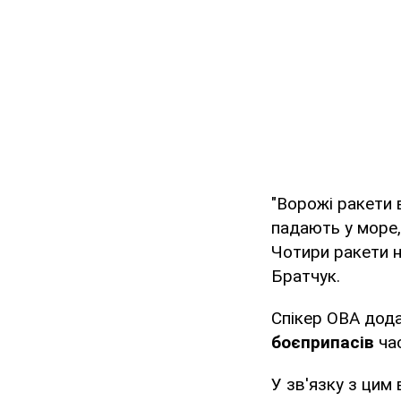
"Ворожі ракети 
падають у море,
Чотири ракети н
Братчук.
Спікер ОВА дода
боєприпасів
ча
У зв'язку з цим