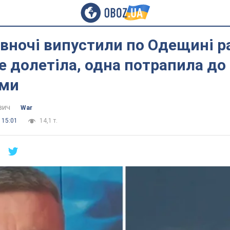
вночі випустили по Одещині р
е долетіла, одна потрапила до
рми
вич
War
 15:01
14,1 т.