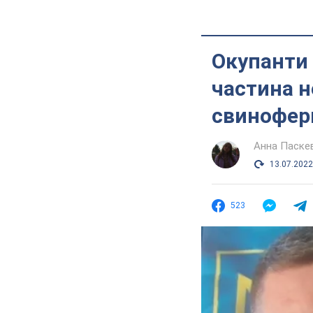
Окупанти 
частина н
свинофе
Анна Паске
13.07.2022
523