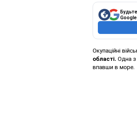
Будьте
Google
Окупаційні війс
області.
Одна з
впавши в море.