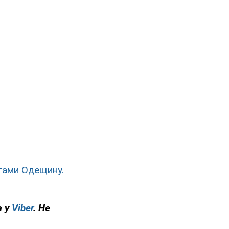
тами Одещину.
а у
Viber
. Не