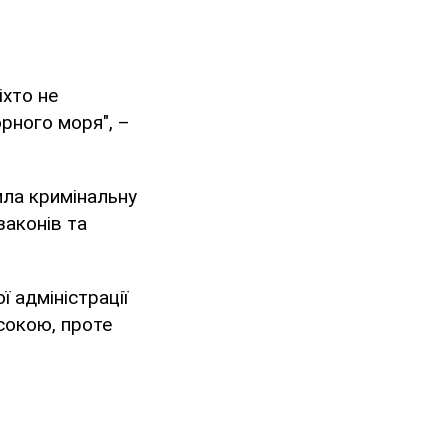
іхто не
орного моря", –
ила кримінальну
законів та
ї адміністрації
сокою, проте