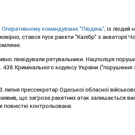
в
Оперативному командуванні "Південь",
із людей н
овірно, стався пуск ракети "Калібр" з акваторії Ч
омленні.
вно ліквідували рятувальники. Нацполіція поруш
ст. 438 Кримінального кодексу України ("порушення 
13 липня прессекретар Одеської обласної військово
аявив, що загроза ракетних атак залишається ви
оні повністю контрольована.