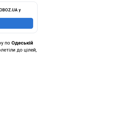
 OBOZ.UA у
ру по
Одеській
олетіли до цілей,