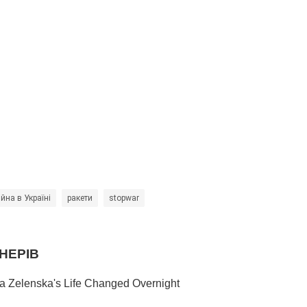
ійна в Україні
ракети
stopwar