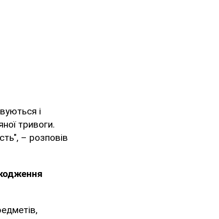
овуються і
яної тривоги.
сть", – розповів
кодження
редметів,