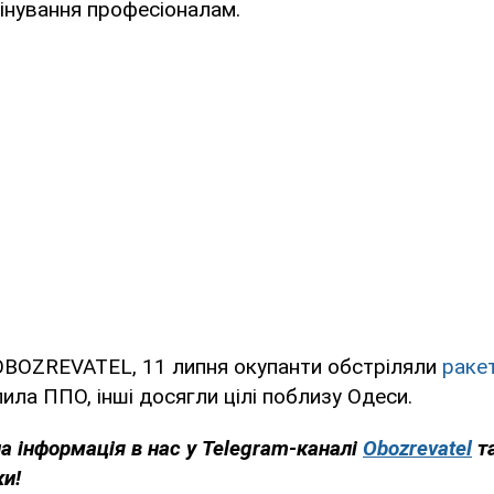
інування професіоналам.
OBOZREVATEL, 11 липня окупанти обстріляли
раке
ила ППО, інші досягли цілі поблизу Одеси.
на інформація в нас у Telegram-каналі
Obozrevatel
т
ки!