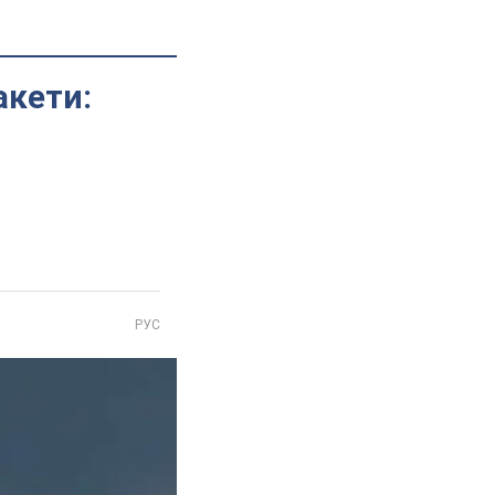
акети:
РУС