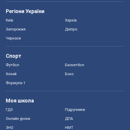
Формула-1
Моя школа
ГДЗ
Підручники
Онлайн уроки
ДПА
ЗНО
НМТ
СНД посібники
Авто
Тест Драйв
Електромобілі
Акції
Сервіс
Food Oboz
Рецепти
Напої
Дієти