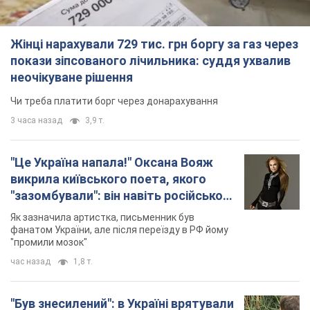
"зазомбували": він навіть російської
не знав, а тепер хоче геноциду
Як зазначила артистка, письменник був
українців
фанатом України, але після переїзду в РФ йому
"промили мозок"
час назад
1,8 т.
"Був знесилений": в Україні врятували
пораненого грифа, який обрав для
себе нетиповий маршрут. Фото
Травмованого птаха виявили на межі Київщині
та Черкащини
2 часа назад
1,5 т.