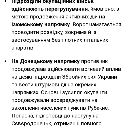
Підрозділи окупаційних військ
здійснюють перегрупування
, ймовірно, з
метою продовження активних дій
на
Ізюмському напрямку
. Ворог намагається
проводити розвідку, зокрема й із
застосуванням безпілотних літальних
апаратів.
На Донецькому напрямку
противник
продовжував здійснювати вогневий вплив
на деякі підрозділи Збройних сил України
та вести штурмові дії на окремих
напрямках. Основні зусилля окупанти
продовжували зосереджувати на
захопленні населених пунктів Рубіжне,
Попасна, підготовці до наступу на
Сєвєродонецьк, отриманні повного