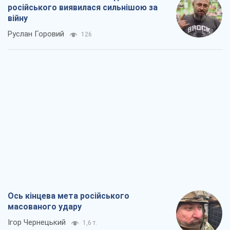
Ось кінцева мета російського
масованого удару
Ігор Чернецький
1,6 т.
Від Wildberries до ВТБ: як один удар
може запустити ланцюгову реакцію в
Росії
Брати Капранови
1,5 т.
Податкові перевірки після 1 серпня 2026
року: як горизонт контролю
скорочується з 6,5 до 3 років
Вікторія Карпова
1,7 т.