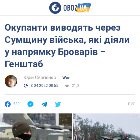
Окупанти виводять через
Сумщину війська, які діяли
у напрямку Броварів –
Генштаб
Юрій Сергієнко
War
3.04.2022 00:55
21,2 т.
233
РУС