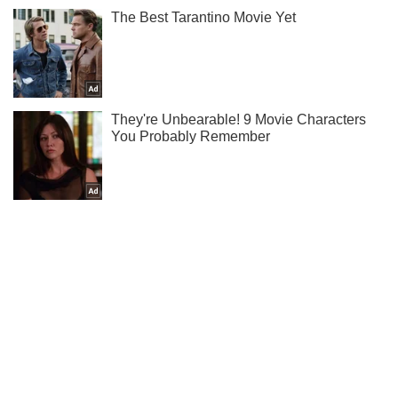
Тисни! Підписуйся! Читай тільки найкраще!
Підписатись
Підписатись
Окупанти виводять через...
Важливе