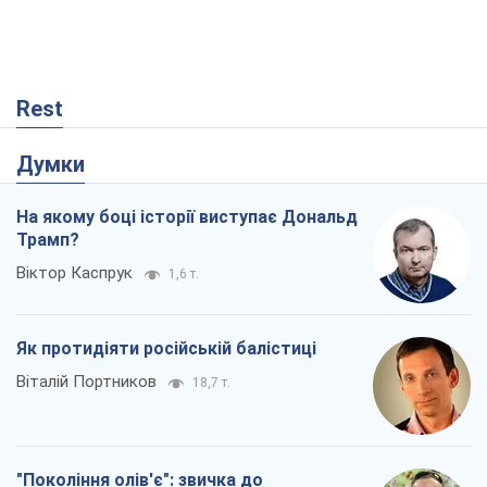
Як протидіяти російській балістиці
Віталій Портников
18,7 т.
"Покоління олів'є": звичка до
російського виявилася сильнішою за
війну
Руслан Горовий
126