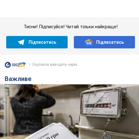
Жінці нарахували 729 тис. грн боргу за газ через
покази зіпсованого лічильника: суддя ухвалив
неочікуване рішення
Чи треба платити борг через донарахування
3 часа назад
3,9 т.
"Це Україна напала!" Оксана Вояж
викрила київського поета, якого