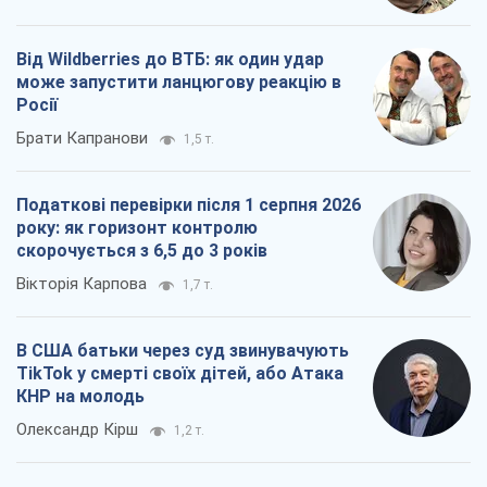
В США батьки через суд звинувачують
TikTok у смерті своїх дітей, або Атака
КНР на молодь
Олександр Кірш
1,2 т.
Всі думки
Про компанію
Команда
Правова інформація
Політика конфіденційності
Реклама на сайті
Документи
Редакційна політика
Журналісти OBOZ.UA на місці
подій