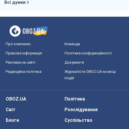
OBOZ.UA
Політика
Світ
Розслідування
Блоги
Суспільство
Регіони України
Київ
Харків
Запоріжжя
Дніпро
Черкаси
Спорт
Футбол
Баскетбол
Хокей
Бокс