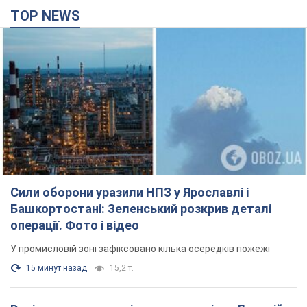
Сили оборони уразили НПЗ у Ярославлі і
Башкортостані: Зеленський розкрив деталі
операції. Фото і відео
У промисловій зоні зафіксовано кілька осередків пожежі
15 минут назад
15,2 т.
Росія атакувала залізничну станцію в Лозовій
на Харківщині: є загиблі і поранені
Внаслідок удару БПЛА пошкоджено вокзал, контактну мережу
та рухомий склад, рух поїздів до станції тимчасово
призупинили
час назад
2,1 т.
ВАКС обрав запобіжний захід експосолці
України у США Стефанішиній: що відомо про
справу
Суд не повністю задовольнив клопотання прокуратури