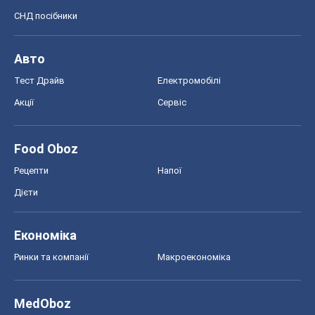
Економіка
Ринки та компанії
Макроекономіка
MedOboz
Новини медицини
MAMACLUB
Шоу
Афіша
Плітки
Краса
Мода
Жіночий журнал