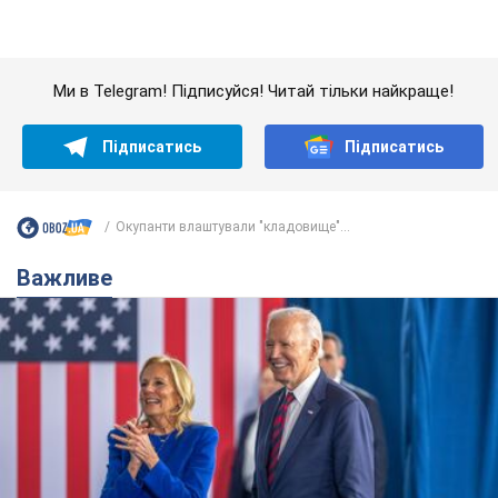
Окупанти влаштували "кладовище"...
Важливе
Дружина тяжкохворого Джо Байдена назвала
перший симптом, який сигналізував про його
"агресивний" рак
Спершу лікарі не надали цьому належної уваги
6.08.2026 12:46
15,7 т.