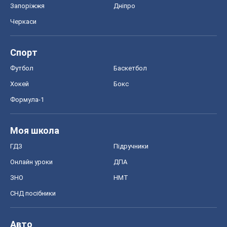
Моя школа
ГДЗ
Підручники
Онлайн уроки
ДПА
ЗНО
НМТ
СНД посібники
Авто
Тест Драйв
Електромобілі
Акції
Сервіс
Food Oboz
Рецепти
Напої
Дієти