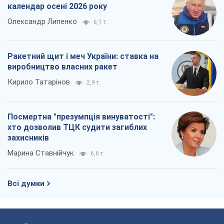
Посмертна "презумпція винуватості":
хто дозволив ТЦК судити загиблих
захисників
Марина Ставнійчук
6,6 т.
Всі думки
Про компанію
Команда
Правова інформація
Політика конфіденційності
Реклама на сайті
Документи
Редакційна політика
Журналісти OBOZ.UA на місці
подій