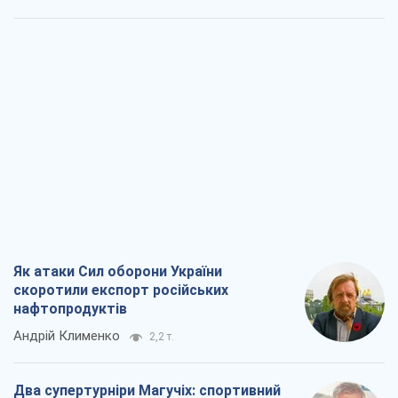
Як атаки Сил оборони України
скоротили експорт російських
нафтопродуктів
Андрій Клименко
2,2 т.
Два супертурніри Магучіх: спортивний
календар осені 2026 року
Олександр Липенко
6,1 т.
Ракетний щит і меч України: ставка на
виробництво власних ракет
Кирило Татарінов
2,9 т.