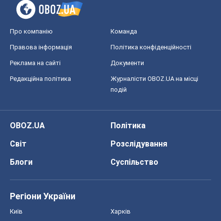
OBOZ.UA
Політика
Світ
Розслідування
Блоги
Суспільство
Регіони України
Київ
Харків
Запоріжжя
Дніпро
Черкаси
Спорт
Футбол
Баскетбол
Хокей
Бокс
Формула-1