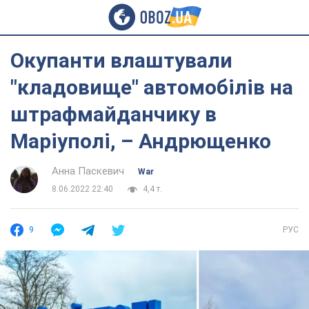
Окупанти влаштували
"кладовище" автомобілів на
штрафмайданчику в
Маріуполі, – Андрющенко
Анна Паскевич
War
8.06.2022 22:40
4,4 т.
9
РУС