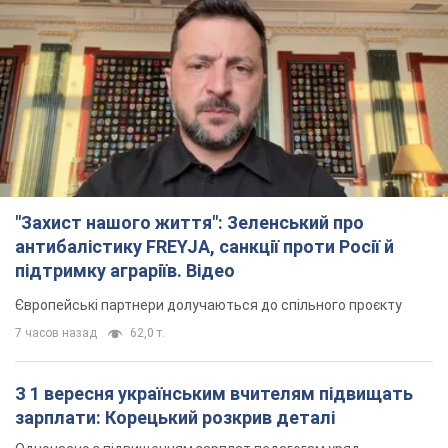
"Захист нашого життя": Зеленський про
антибалістику FREYJA, санкції проти Росії й
підтримку аграріїв. Відео
Європейські партнери долучаються до спільного проєкту
7 часов назад
62,0 т.
З 1 вересня українським вчителям підвищать
зарплати: Корецький розкрив деталі
Одночасно з підвищенням зарплат педагогам уряд
анонсував збільшення студентських стипендій
3 часа назад
2,3 т.
"Нам теж вони потрібні": Трамп відповів на
прохання Зеленського щодо передачі Україні
ракет для Patriot
Американські запаси окремих боєприпасів обмежені