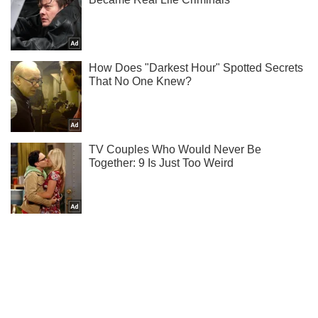
Ми в Telegram! Підписуйся! Читай тільки найкраще!
Підписатись
Підписатись