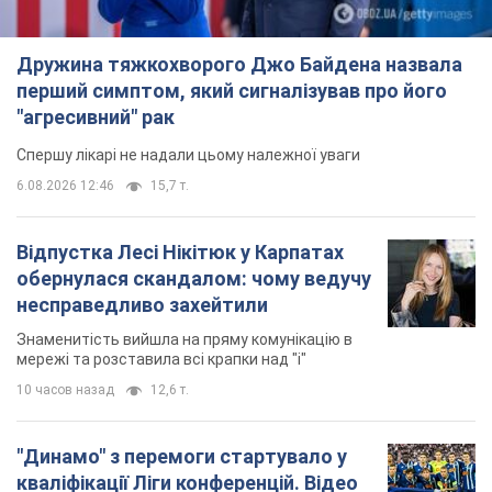
Відпустка Лесі Нікітюк у Карпатах
обернулася скандалом: чому ведучу
несправедливо захейтили
Знаменитість вийшла на пряму комунікацію в
мережі та розставила всі крапки над "і"
10 часов назад
12,6 т.
"Динамо" з перемоги стартувало у
кваліфікації Ліги конференцій. Відео
Матч відбувся в Любліні
6 часов назад
1,9 т.