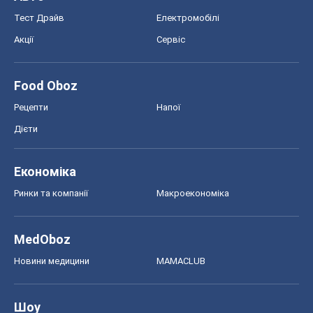
Економіка
Ринки та компанії
Макроекономіка
MedOboz
Новини медицини
MAMACLUB
Шоу
Афіша
Плітки
Краса
Мода
Жіночий журнал