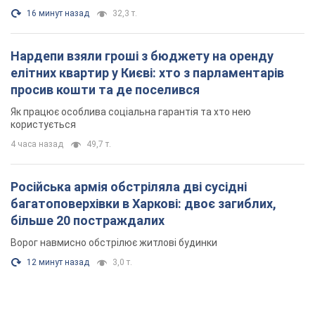
16 минут назад
32,3 т.
Нардепи взяли гроші з бюджету на оренду
елітних квартир у Києві: хто з парламентарів
просив кошти та де поселився
Як працює особлива соціальна гарантія та хто нею
користується
4 часа назад
49,7 т.
Російська армія обстріляла дві сусідні
багатоповерхівки в Харкові: двоє загиблих,
більше 20 постраждалих
Ворог навмисно обстрілює житлові будинки
12 минут назад
3,0 т.