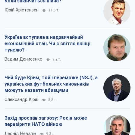
Коли закінчиться війна?
Юрій Хрістензен
11,5 т.
Україна вступила в надзвичайний
економічний стан. Чи є світло вкінці
тунелю?
Вадим Денисенко
9,2 т.
Чий буде Крим, той і переможе (NSJ), а
українських футбольних чиновників
можуть назвати вбивцями
Олександр Кірш
8,8 т.
Захід проспав загрозу: Росія може
перевірити НАТО війною
Леонід Невзлін
9,3 т.