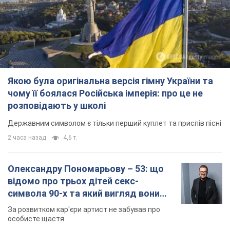
Якою була оригінальна версія гімну України та
чому її боялася Російська імперія: про це не
розповідають у школі
Державним символом є тільки перший куплет та приспів пісні
2 часа назад
4,6 т.
Олександру Пономарьову – 53: що
відомо про трьох дітей секс-
символа 90-х та який вигляд вони
мають
За розвитком кар'єри артист не забував про
особисте щастя