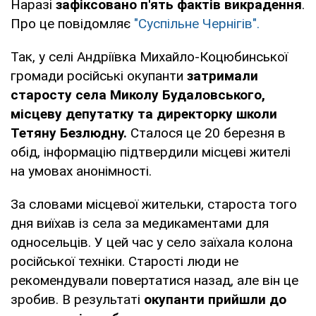
Наразі
зафіксовано п'ять фактів викрадення
.
Про це повідомляє
"Суспільне Чернігів".
Так, у селі Андріївка Михайло-Коцюбинської
громади російські окупанти
затримали
старосту села Миколу Будаловського,
місцеву депутатку та директорку школи
Тетяну Безлюдну.
Сталося це 20 березня в
обід, інформацію підтвердили місцеві жителі
на умовах анонімності.
За словами місцевої жительки, староста того
дня виїхав із села за медикаментами для
односельців. У цей час у село заїхала колона
російської техніки. Старості люди не
рекомендували повертатися назад, але він це
зробив. В результаті
окупанти прийшли до