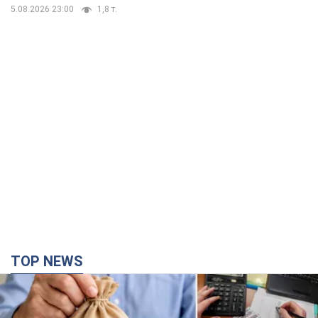
TOP NEWS
Українці "хакнули" Пенсійний фонд: виплати
масово підвищують через позови, але грошей
не вистачає
Як перераховують пенсії