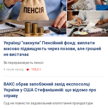
5 часов назад
103,2 т.
ВАКС обрав запобіжний захід експосолці
України у США Стефанішиній: що відомо про
справу
Суд не повністю задовольнив клопотання прокуратури
час назад
4,0 т.
Росія атакувала судно під прапором Гвінеї-
Бісау у Чорному морі: є жертва і постраждалі
Суховантаж був цивільним і перевозив українську пшеницю
2 часа назад
1,1 т.