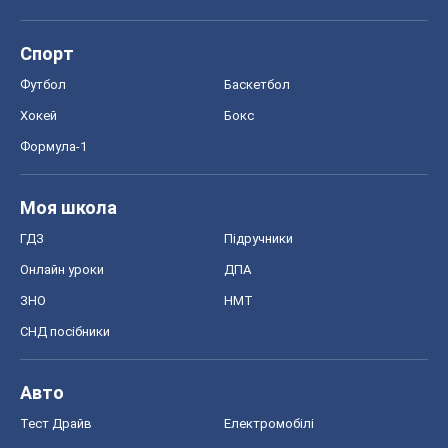
Онлайн уроки
ДПА
ЗНО
НМТ
СНД посібники
Авто
Тест Драйв
Електромобілі
Акції
Сервіс
Food Oboz
Рецепти
Напої
Дієти
Економіка
Ринки та компанії
Макроекономіка