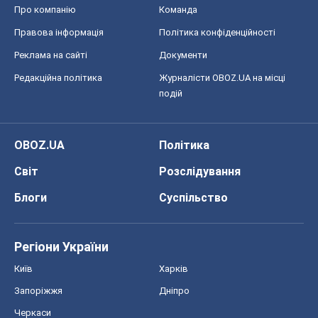
Блоги
Суспільство
Регіони України
Київ
Харків
Запоріжжя
Дніпро
Черкаси
Спорт
Футбол
Баскетбол
Хокей
Бокс
Формула-1
Моя школа
ГДЗ
Підручники