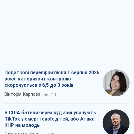
року: як горизонт контролю
скорочується з 6,5 до 3 років
Вікторія Карпова
441
В США батьки через суд звинувачують
TikTok у смерті своїх дітей, або Атака
КНР на молодь
Олександр Кірш
570
Український бізнес – теж частина
обороноздатності країни. Влада має
створити економічний щит для
компаній
Олексій Давиденко
684
Чи здатні російські удари по бізнесу
викликати економічну катастрофу?
Сергій Фурса
1,3 т.