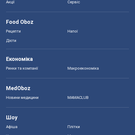
MedOboz
Новини медицини
MAMACLUB
Шоу
Афіша
Плітки
Краса
Мода
Жіночий журнал