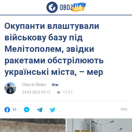
Окупанти влаштували
військову базу під
Мелітополем, звідки
ракетами обстрілюють
українські міста, – мер
Ольга Ліпич
War
24.03.2022 03:12
11,3 т.
35
РУС