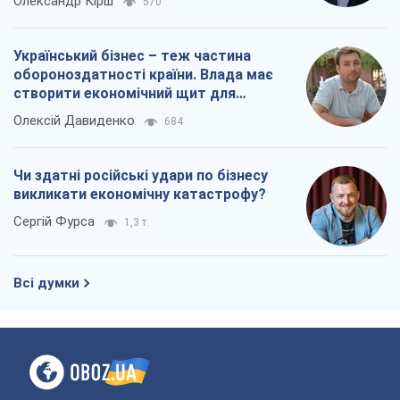
Всі думки
Про компанію
Команда
Правова інформація
Політика конфіденційності
Реклама на сайті
Документи
Редакційна політика
Журналісти OBOZ.UA на місці
подій
OBOZ.UA
Політика
Світ
Розслідування