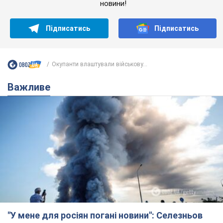
"У мене для росіян погані новини": Селезньов
припустив, чим закінчиться "війна складів"
Москва може стати "островом" і зануритися в темряву,
спрогнозував військовий експерт
5.08.2026 16:00
61,7 т.
Банки "готуються" до нового курсу
долара: українцям розповіли, чого
очікувати
Яким буде курс валюти в обмінниках
5.08.2026 23:12
122,6 т.