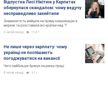
Відпустка Лесі Нікітюк у Карпатах
обернулася скандалом: чому ведучу
несправедливо захейтили
Знаменитість вийшла на пряму комунікацію в
мережі та розставила всі крапки над "і"
6 часов назад
11,6 т.
Не лише через зарплату: чому
українці не поспішають
погоджуватися на вакансії
Чого найбільше бракує на ринку праці
8 часов назад
3,1 т.