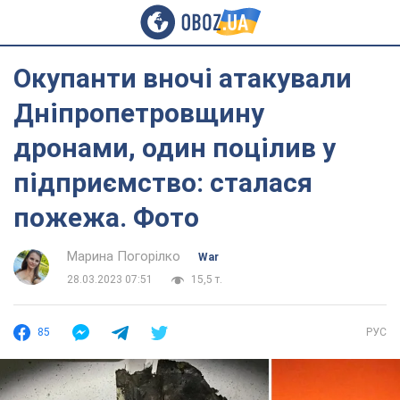
Окупанти вночі атакували
Днiпропетровщину
дронами, один поцілив у
підприємство: сталася
пожежа. Фото
Марина Погорілко
War
28.03.2023 07:51
15,5 т.
85
РУС