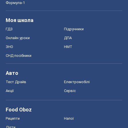
Формула-1
Моя школа
ГДЗ
Підручники
Онлайн уроки
ДПА
ЗНО
НМТ
СНД посібники
Авто
Тест Драйв
Електромобілі
Акції
Сервіс
Food Oboz
Рецепти
Напої
Дієти