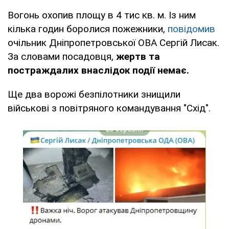
Вогонь охопив площу в 4 тис кв. м. Із ним
кілька годин боролися пожежники,
повідомив
очільник Дніпропетровської ОВА Сергій Лисак.
За словами посадовця,
жертв та
постраждалих внаслідок події немає.
Ще два ворожі безпілотники знищили
вiйськовi з повiтряного командування "Схiд".