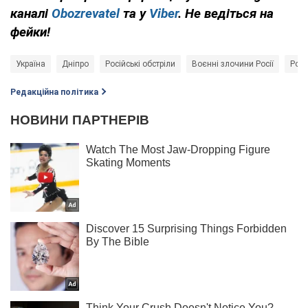
каналі
Obozrevatel
та у
Viber
. Не ведіться на
фейки!
Україна
Дніпро
Російські обстріли
Воєнні злочини Росії
Росі
Редакційна політика