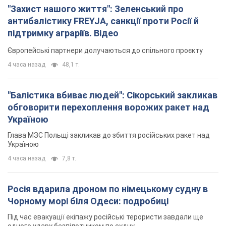
"Захист нашого життя": Зеленський про
антибалістику FREYJA, санкції проти Росії й
підтримку аграріїв. Відео
Європейські партнери долучаються до спільного проєкту
4 часа назад
48,1 т.
"Балістика вбиває людей": Сікорський закликав
обговорити перехоплення ворожих ракет над
Україною
Глава МЗС Польщі закликав до збиття російських ракет над
Україною
4 часа назад
7,8 т.
Росія вдарила дроном по німецькому судну в
Чорному морі біля Одеси: подробиці
Під час евакуації екіпажу російські терористи завдали ще