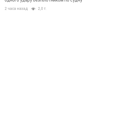
одного удару безпілотником по судну
2 часа назад
2,0 т.