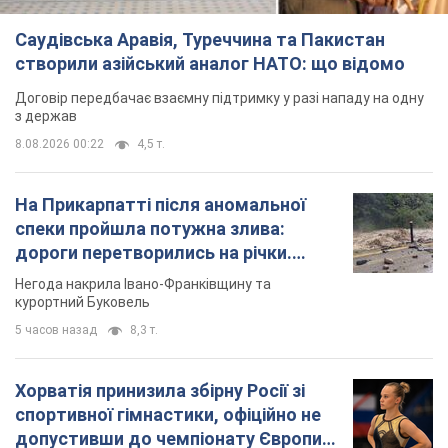
Саудівська Аравія, Туреччина та Пакистан
створили азійський аналог НАТО: що відомо
Договір передбачає взаємну підтримку у разі нападу на одну
з держав
8.08.2026 00:22
4,5 т.
На Прикарпатті після аномальної
спеки пройшла потужна злива:
дороги перетворились на річки.
Відео
Негода накрила Івано-Франківщину та
курортний Буковель
5 часов назад
8,3 т.
Хорватія принизила збірну Росії зі
спортивної гімнастики, офіційно не
допустивши до чемпіонату Європи