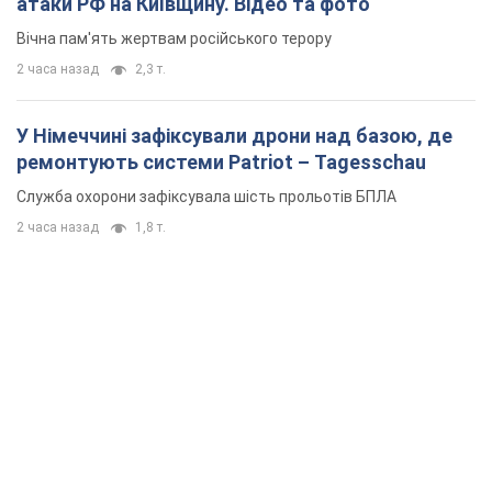
атаки РФ на Київщину. Відео та фото
Вічна пам'ять жертвам російського терору
2 часа назад
2,3 т.
У Німеччині зафіксували дрони над базою, де
ремонтують системи Patriot – Tagesschau
Служба охорони зафіксувала шість прольотів БПЛА
2 часа назад
1,8 т.