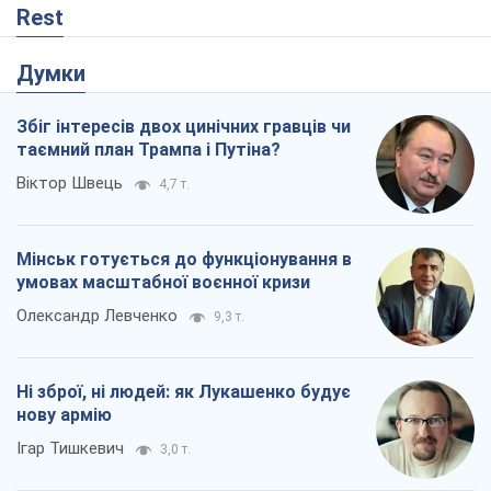
Rest
Думки
Збіг інтересів двох цинічних гравців чи
таємний план Трампа і Путіна?
Віктор Швець
4,7 т.
Мінськ готується до функціонування в
умовах масштабної воєнної кризи
Олександр Левченко
9,3 т.
Ні зброї, ні людей: як Лукашенко будує
нову армію
Ігар Тишкевич
3,0 т.