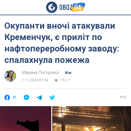
Окупанти вночі атакували
Кременчук, є приліт по
нафтопереробному заводу:
спалахнула пожежа
Марина Погорілко
War
1.11.2023 07:04
19,1 т.
35
РУС