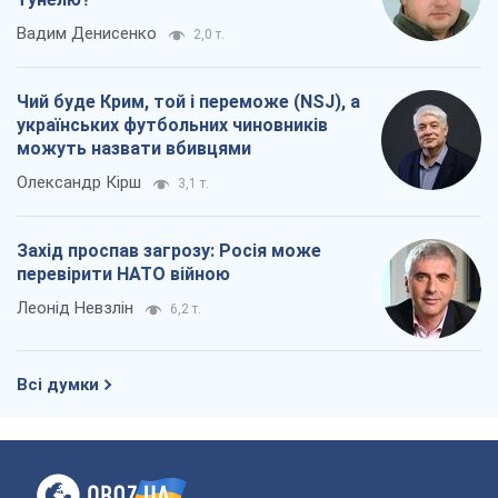
Вадим Денисенко
2,0 т.
Чий буде Крим, той і переможе (NSJ), а
українських футбольних чиновників
можуть назвати вбивцями
Олександр Кірш
3,1 т.
Захід проспав загрозу: Росія може
перевірити НАТО війною
Леонід Невзлін
6,2 т.
Всі думки