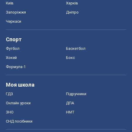
Київ
Харків
Запоріжжя
Дніпро
Черкаси
Спорт
Футбол
Баскетбол
Хокей
Бокс
Формула-1
Моя школа
ГДЗ
Підручники
Онлайн уроки
ДПА
ЗНО
НМТ
СНД посібники