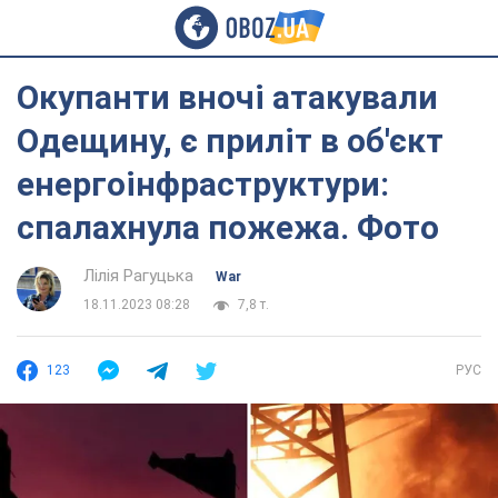
Окупанти вночі атакували
Одещину, є приліт в об'єкт
енергоінфраструктури:
спалахнула пожежа. Фото
Лілія Рагуцька
War
18.11.2023 08:28
7,8 т.
123
РУС