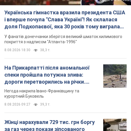
Українська гімнастка вразила президента США
і вперше почула "Слава Україні"! Як склалася
доля Подкопаєвої, яка 30 років тому виграла
"золото" Олімпіади
У фанатів донеччанки зберігся великий шматок килимового
покриття з надписом "Атланта-1996"
8.08.2026 18:30
38,3 т.
На Прикарпатті після аномальної
спеки пройшла потужна злива:
дороги перетворились на річки.
Відео
Негода накрила Івано-Франківщину та
курортний Буковель
8.08.2026 09:27
39,3 т.
Жінці нарахували 729 тис. грн боргу
за газ через покази зіпсованого