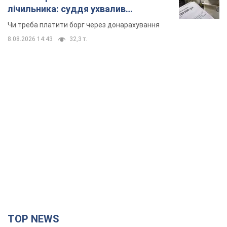
лічильника: суддя ухвалив
неочікуване рішення
Чи треба платити борг через донарахування
8.08.2026 14:43
32,3 т.
TOP NEWS