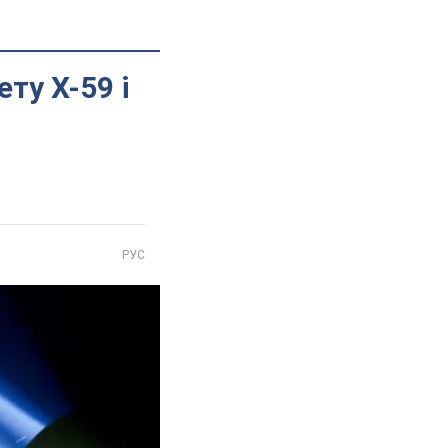
ту Х-59 і
РУС