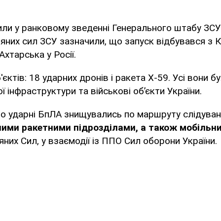
или у ранковому зведенні Генерального штабу ЗСУ
яних сил ЗСУ зазначили, що запуск відбувався з К
хтарська у Росії.
єктів: 18 ударних дронів і ракета Х-59. Усі вони бу
ї інфраструктури та військові об’єкти України.
що ударні БпЛА знищувались по маршруту слідува
тними ракетними підрозділами, а також мобіль
них Сил, у взаємодії із ППО Сил оборони України.