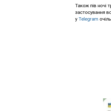
Також пів ночі 
застосування во
у
Telegram
очіл