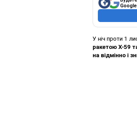
Google
У ніч проти 1 л
ракетою Х-59 т
на відмінно і з