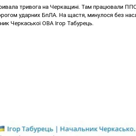
тривала тривога на Черкащині. Там працювали ПП
рогом ударних БпЛА. На щастя, минулося без насл
ьник Черкаської ОВА Ігор Табурець.