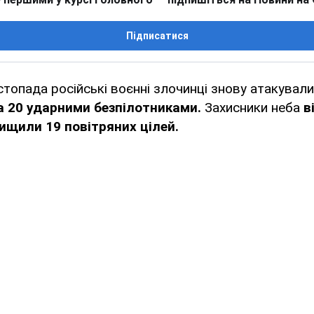
Підписатися
истопада російські воєнні злочинці знову атакували
а 20 ударними безпілотниками.
Захисники неба
в
нищили 19 повітряних цілей.