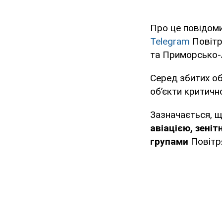
Про це повідом
Telegram
Повітр
та Приморсько-А
Серед збитих об'
об’єкти критично
Зазначається, 
авіацією, зені
групами
Повітря