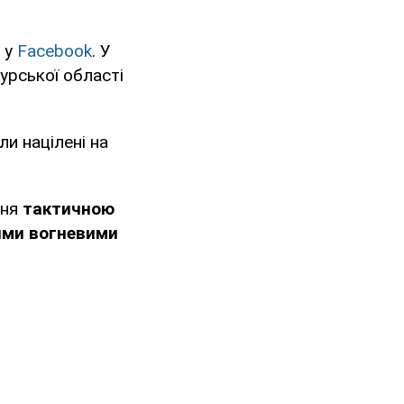
 у
Facebook
. У
урської області
ли націлені на
ння
тактичною
ними вогневими