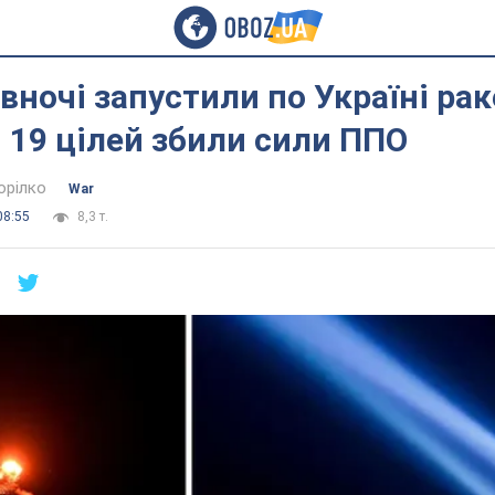
вночі запустили по Україні раке
, 19 цілей збили сили ППО
орілко
War
08:55
8,3 т.