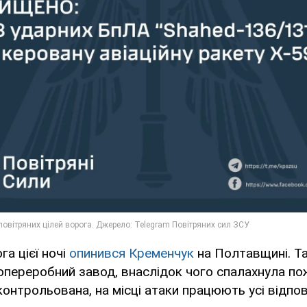
га цієї ночі
опинився Кременчук
на Полтавщині. Т
опереробний завод, внаслідок чого спалахнула по
 контрольована, на місці атаки працюють усі відпов