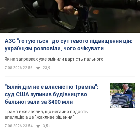
7.08.2026 22:56
23,9 т.
"Білий дім не є власністю Трампа":
суд США зупинив будівництво
бальної зали за $400 млн
Трамп вже заявив, що негайно подасть
апеляцію а це "жахливе рішення"
7.08.2026 23:54
3,5 т.
Війна змінює не лише тактику: в НГУ
показали інженерні рішення проти
російських FPV-дронів. Фото
Це "постапокаліптична естетика зі світу
"Шаленого Макса"
7.08.2026 23:47
10,2 т.