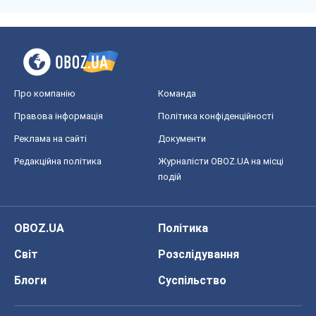
Редакційна політика
Журналісти OBOZ.UA на місці
подій
OBOZ.UA
Політика
Світ
Розслідування
Блоги
Суспільство
Регіони України
Київ
Харків
Запоріжжя
Дніпро
Черкаси
Спорт