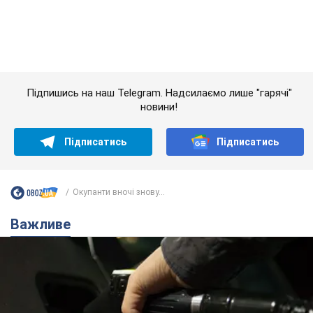
Підписатись
Підписатись
Окупанти вночі знову...
Важливе
АЗС "готуються" до суттєвого підвищення цін:
українцям розповіли, чого очікувати
Як на заправках уже змінили вартість пального