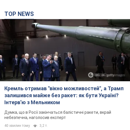
Кремль отримав "вікно можливостей", а Трамп
залишився майже без ракет: як бути Україні?
Інтерв’ю з Мельником
Думка, що в Росії закінчаться балістичні ракети, вкрай
небезпечна, наголосив експерт
40 хвилин тому
3,2 т.
"Все горіло": очевидиця розповіла про загибель
3-річного хлопчика і його рідних внаслідок
атаки РФ на Київщину. Відео та фото
Вічна пам'ять жертвам російського терору
33 хвилини тому
1,0 т.