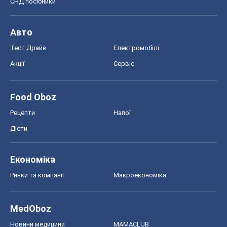
Рецепти
Напої
Дієти
Економіка
Ринки та компанії
Макроекономіка
MedOboz
Новини медицини
MAMACLUB
Шоу
Афіша
Плітки
Краса
Мода
Жіночий журнал