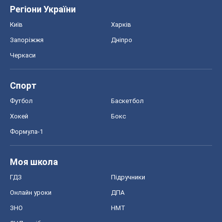
Футбол
Баскетбол
Хокей
Бокс
Формула-1
Моя школа
ГДЗ
Підручники
Онлайн уроки
ДПА
ЗНО
НМТ
СНД посібники
Авто
Тест Драйв
Електромобілі
Акції
Сервіс
Food Oboz