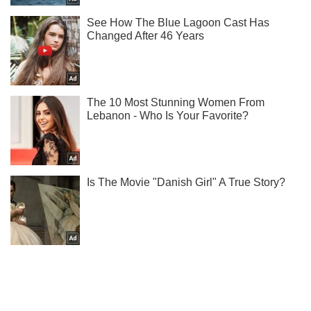
Підпишись на наш Telegram. Надсилаємо лише "гарячі"
новини!