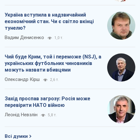
українських футбольних чиновників
можуть назвати вбивцями
Олександр Кірш
2,6 т.
Захід проспав загрозу: Росія може
перевірити НАТО війною
Леонід Невзлін
5,8 т.
Всі думки
Про компанію
Команда
Правова інформація
Політика конфіденційності
Реклама на сайті
Документи