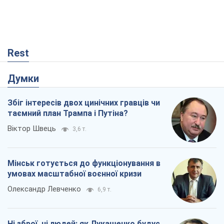
Збіг інтересів двох цинічних гравців чи
таємний план Трампа і Путіна?
Віктор Швець
3,6 т.
Мінськ готується до функціонування в
умовах масштабної воєнної кризи
Олександр Левченко
6,9 т.
Ні зброї, ні людей: як Лукашенко будує
нову армію
Ігар Тишкевич
420