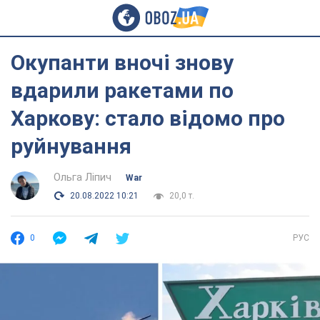
Окупанти вночі знову
вдарили ракетами по
Харкову: стало відомо про
руйнування
Ольга Ліпич
War
20.08.2022 10:21
20,0 т.
0
РУС