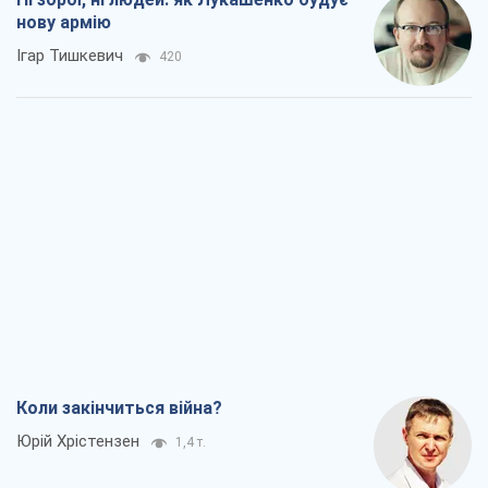
Коли закінчиться війна?
Юрій Хрістензен
1,4 т.
Україна вступила в надзвичайний
економічний стан. Чи є світло вкінці
тунелю?
Вадим Денисенко
1,0 т.
Чий буде Крим, той і переможе (NSJ), а