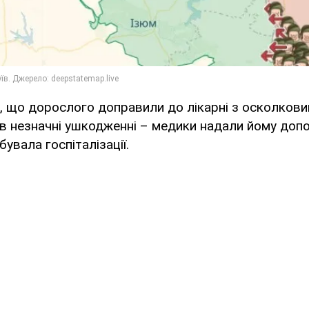
, що дорослого доправили до лікарні з осколкови
 незначні ушкодженні – медики надали йому допом
увала госпіталізації.