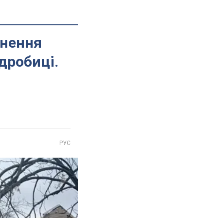
анення
дробиці.
РУС