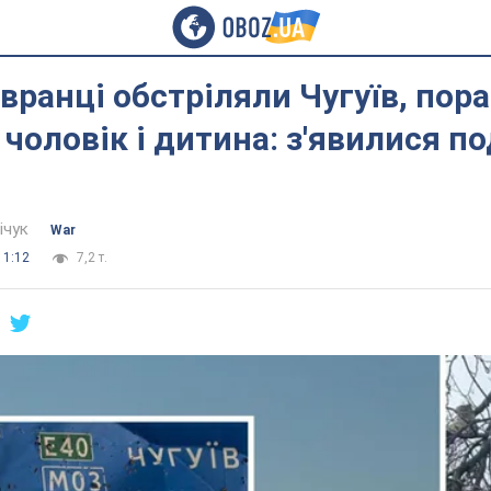
вранці обстріляли Чугуїв, пор
чоловік і дитина: з'явилися по
ічук
War
11:12
7,2 т.