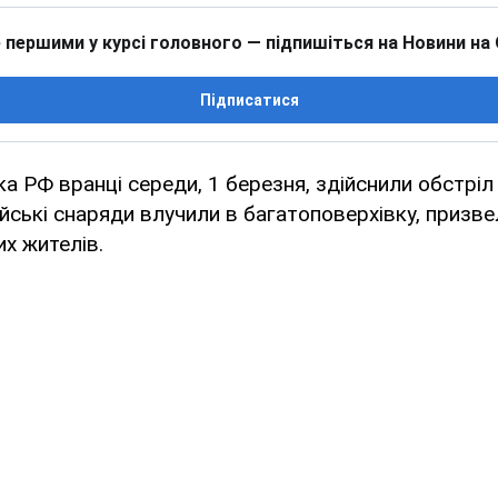
 першими у курсі головного — підпишіться на Новини на
Підписатися
ка РФ вранці середи, 1 березня, здійснили обстріл 
ійські снаряди влучили в багатоповерхівку, призв
х жителів.