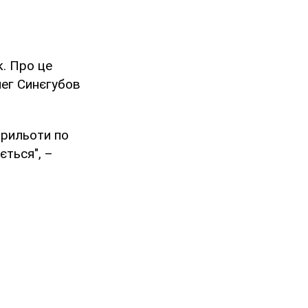
к. Про це
лег Синєгубов
прильоти по
ється", –