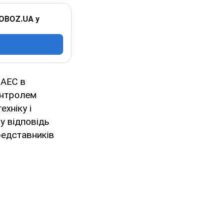
 OBOZ.UA у
 АЕС в
онтролем
ехніку і
у відповідь
представників