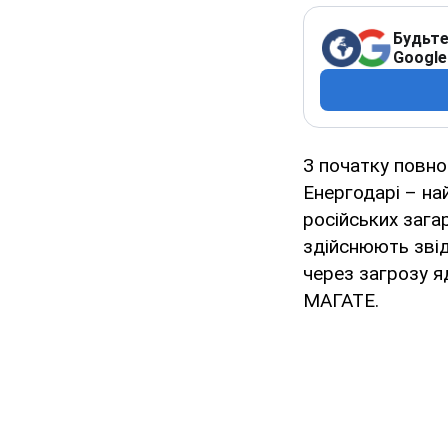
Будьте
Google
З початку повно
Енергодарі – на
російських зага
здійснюють звід
через загрозу яд
МАГАТЕ.