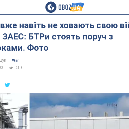
вже навіть не ховають свою в
а ЗАЕС: БТРи стоять поруч з
оками. Фото
щук
War
22
21,8 т.