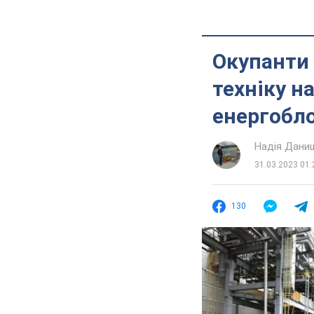
Окупанти 
техніку н
енергобл
Надія Дани
31.03.2023 01:
130