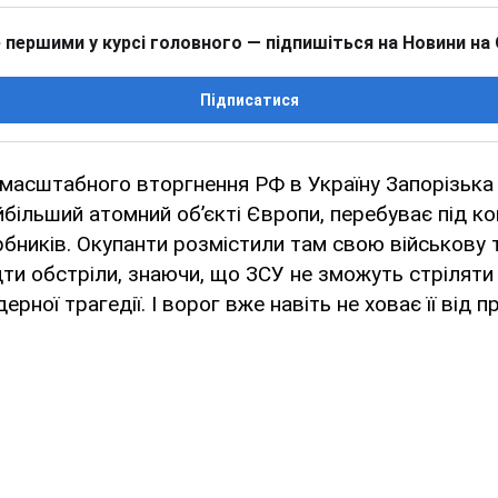
 першими у курсі головного — підпишіться на Новини на
Підписатися
масштабного вторгнення РФ в Україну Запорізька
йбільший атомний об’єкті Європи, перебуває під к
рбників. Окупанти розмістили там свою військову т
ти обстріли, знаючи, що ЗСУ не зможуть стріляти 
ерної трагедії. І ворог вже навіть не ховає її від 