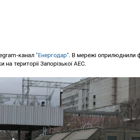
legram-канал
"Енергодар"
. В мережі оприлюднили ф
ки на території Запорізької АЕС.