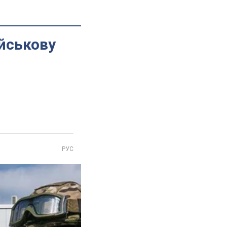
ійськову
РУС