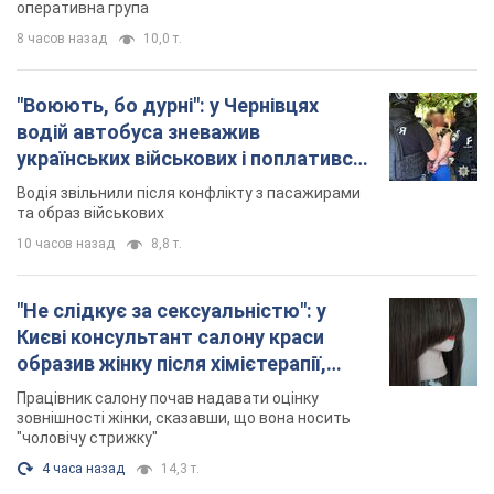
оперативна група
8 часов назад
10,0 т.
"Воюють, бо дурні": у Чернівцях
водій автобуса зневажив
українських військових і поплатився.
Відео
Водія звільнили після конфлікту з пасажирами
та образ військових
10 часов назад
8,8 т.
"Не слідкує за сексуальністю": у
Києві консультант салону краси
образив жінку після хімієтерапії,
розгорівся скандал. Фото
Працівник салону почав надавати оцінку
зовнішності жінки, сказавши, що вона носить
"чоловічу стрижку"
4 часа назад
14,3 т.