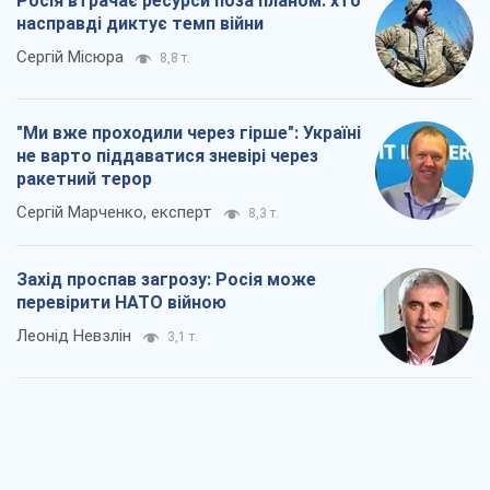
Росія втрачає ресурси поза планом: хто
насправді диктує темп війни
Сергій Місюра
8,8 т.
"Ми вже проходили через гірше": Україні
не варто піддаватися зневірі через
ракетний терор
Сергій Марченко, експерт
8,3 т.
Захід проспав загрозу: Росія може
перевірити НАТО війною
Леонід Невзлін
3,1 т.