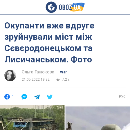
Окупанти вже вдруге
зруйнували міст між
Сєвєродонецьком та
Лисичанськом. Фото
Ольга Ганюкова
War
21.05.2022 19:32
7,2 т.
1
РУС