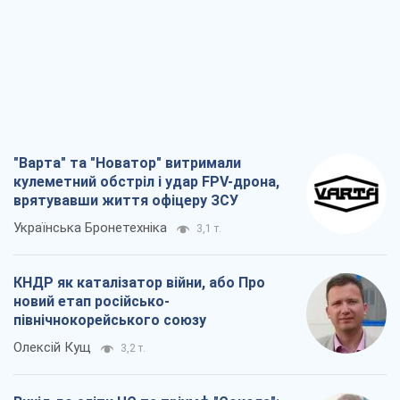
"Варта" та "Новатор" витримали
кулеметний обстріл і удар FPV-дрона,
врятувавши життя офіцеру ЗСУ
Українська Бронетехніка
3,1 т.
КНДР як каталізатор війни, або Про
новий етап російсько-
північнокорейського союзу
Олексій Кущ
3,2 т.