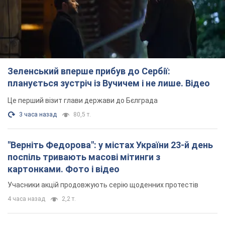
Зеленський вперше прибув до Сербії:
планується зустріч із Вучичем і не лише. Відео
Це перший візит глави держави до Бєлграда
3 часа назад
80,5 т.
"Верніть Федорова": у містах України 23-й день
поспіль тривають масові мітинги з
картонками. Фото і відео
Учасники акцій продовжують серію щоденних протестів
4 часа назад
2,2 т.