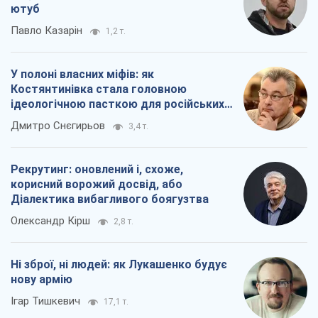
ютуб
Павло Казарін
1,2 т.
У полоні власних міфів: як
Костянтинівка стала головною
ідеологічною пасткою для російських
окупантів
Дмитро Снєгирьов
3,4 т.
Рекрутинг: оновлений і, схоже,
корисний ворожий досвід, або
Діалектика вибагливого боягузтва
Олександр Кірш
2,8 т.
Ні зброї, ні людей: як Лукашенко будує
нову армію
Ігар Тишкевич
17,1 т.