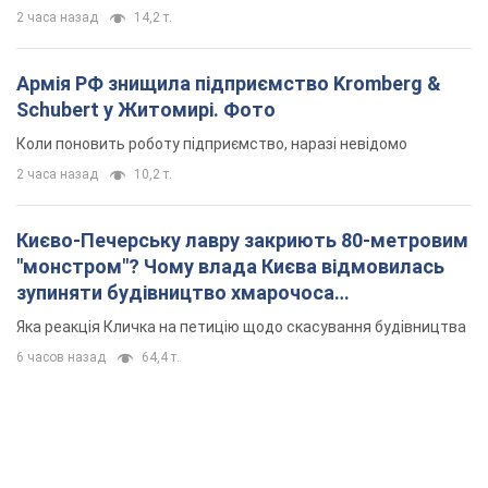
2 часа назад
14,2 т.
Армія РФ знищила підприємство Kromberg &
Schubert у Житомирі. Фото
Коли поновить роботу підприємство, наразі невідомо
2 часа назад
10,2 т.
Києво-Печерську лавру закриють 80-метровим
"монстром"? Чому влада Києва відмовилась
зупиняти будівництво хмарочоса
"московського вірянина"
Яка реакція Кличка на петицію щодо скасування будівництва
6 часов назад
64,4 т.