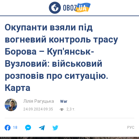
Окупанти взяли під
вогневий контроль трасу
Борова – Куп'янськ-
Вузловий: військовий
розповів про ситуацію.
Карта
Лілія Рагуцька
War
24.09.2024 09:35
2,3 т.
18
РУС