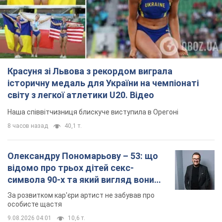
Красуня зі Львова з рекордом виграла
історичну медаль для України на чемпіонаті
світу з легкої атлетики U20. Відео
Наша співвітчизниця блискуче виступила в Орегоні
8 часов назад
40,1 т.
Олександру Пономарьову – 53: що
відомо про трьох дітей секс-
символа 90-х та який вигляд вони
мають
За розвитком кар'єри артист не забував про
особисте щастя
9.08.2026 04:01
10,6 т.