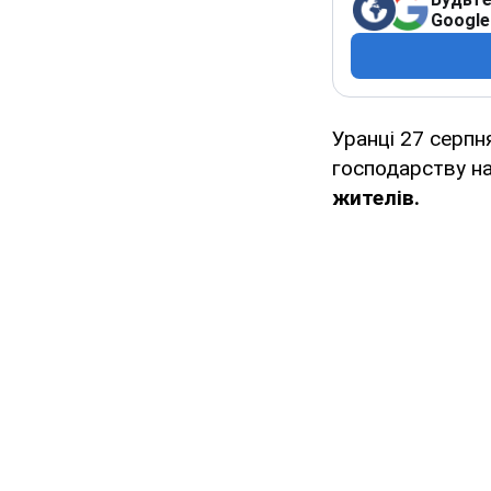
Google
Уранці 27 серпн
господарству н
жителів.