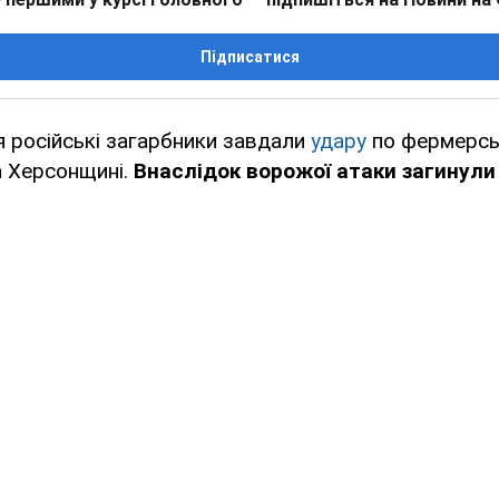
Підписатися
я російські загарбники завдали
удару
по фермерс
а Херсонщині.
Внаслідок ворожої атаки загинули