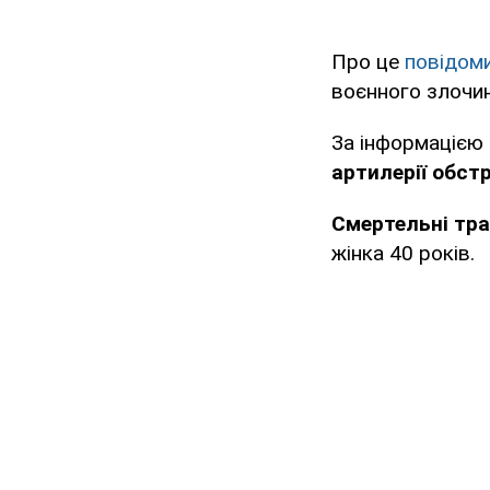
Про це
повідом
воєнного злочи
За інформацією 
артилерії обст
Смертельні тра
жінка 40 років.