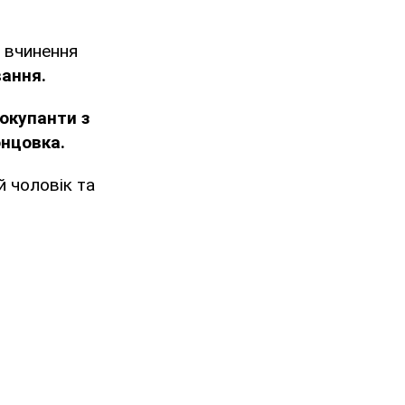
м вчинення
ання.
 окупанти з
онцовка.
й чоловік та