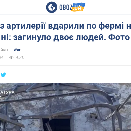
з артилерії вдарили по фермі 
і: загинуло двоє людей. Фото
юйко
War
34
4,5 т.