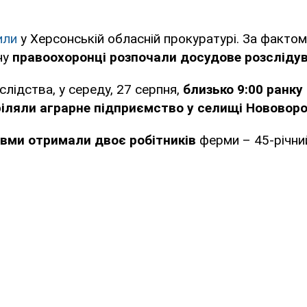
или
у Херсонській обласній прокуратурі. За факто
ну
правоохоронці розпочали досудове розслідув
слідства, у середу, 27 серпня,
близько 9:00 ранку
ріляли аграрне підприємство у селищі Нововор
вми отримали двоє робітників
ферми – 45-річни