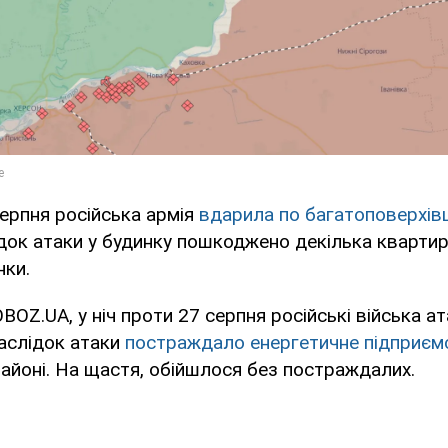
ерпня російська армія
вдарила по багатоповерхівці
док атаки у будинку пошкоджено декілька квартир
нки.
BOZ.UA, у ніч проти 27 серпня російські війська а
аслідок атаки
постраждало енергетичне підприєм
йоні. На щастя, обійшлося без постраждалих.