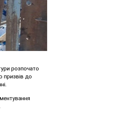
тури розпочато
о призвів до
ні.
ументування
.