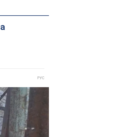
на
РУС