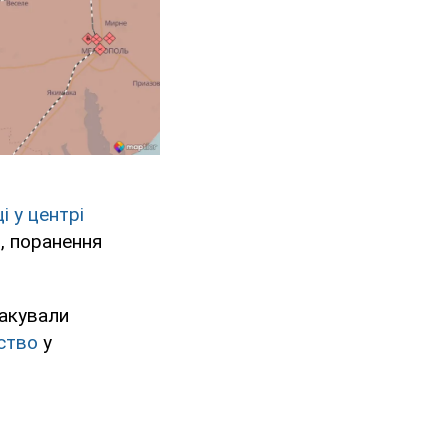
 у центрі
, поранення
такували
ство
у