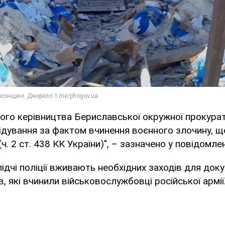
ого керівництва Бериславської окружної прокура
дування за фактом вчинення воєнного злочину, щ
ч. 2 ст. 438 КК України)", – зазначено у повідомлен
ідчі поліції вживають необхідних заходів для док
, які вчинили військовослужбовці російської армії