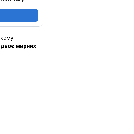
ькому
 двоє мирних