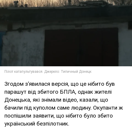
Згодом зʼявилася версія, що це нібито був
парашут від збитого БПЛА, однак жителі
Донецька, які знімали відео, казали, що
бачили під куполом саме людину. Окупанти ж
поспішили заявити, що нібито було збито
український безпілотник.