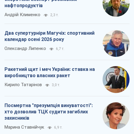
нафтопродуктів
Андрій Клименко
2,3 т.
Два супертурніри Магучіх: спортивний
календар осені 2026 року
Олександр Липенко
6,7 т.
Ракетний щит і меч України: ставка на
виробництво власних ракет
Кирило Татарінов
3,0 т.
Посмертна "презумпція винуватості":
хто дозволив ТЦК судити загиблих
захисників
Марина Ставнійчук
6,9 т.