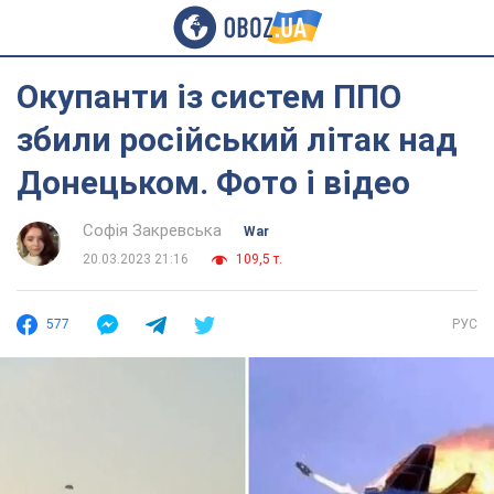
Окупанти із систем ППО
збили російський літак над
Донецьком. Фото і відео
Софія Закревська
War
20.03.2023 21:16
109,5 т.
577
РУС