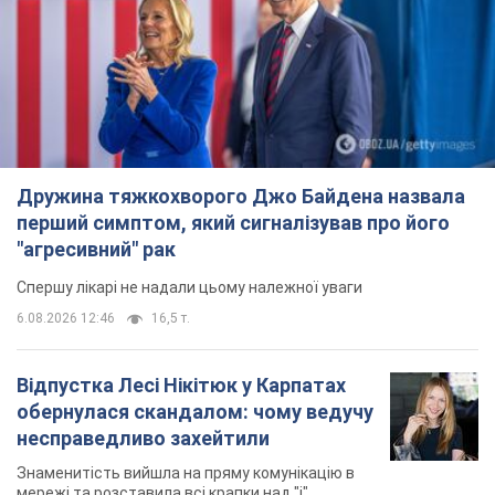
Дружина тяжкохворого Джо Байдена назвала
перший симптом, який сигналізував про його
"агресивний" рак
Спершу лікарі не надали цьому належної уваги
6.08.2026 12:46
16,5 т.
Відпустка Лесі Нікітюк у Карпатах
обернулася скандалом: чому ведучу
несправедливо захейтили
Знаменитість вийшла на пряму комунікацію в
мережі та розставила всі крапки над "і"