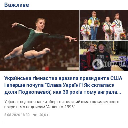
Важливе
Українська гімнастка вразила президента США
і вперше почула "Слава Україні"! Як склалася
доля Подкопаєвої, яка 30 років тому виграла
"золото" Олімпіади
У фанатів донеччанки зберігся великий шматок килимового
покриття з надписом "Атланта-1996"
8.08.2026 18:30
40,6 т.