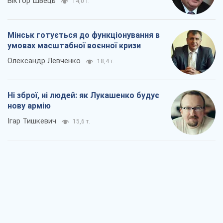
Віктор Швець
14,0 т.
Мінськ готується до функціонування в
умовах масштабної воєнної кризи
Олександр Левченко
18,4 т.
Ні зброї, ні людей: як Лукашенко будує
нову армію
Ігар Тишкевич
15,6 т.