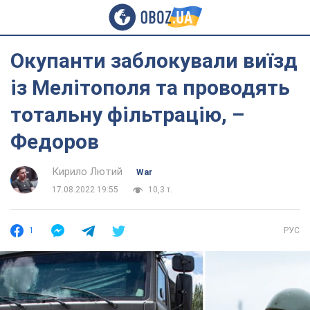
Окупанти заблокували виїзд
із Мелітополя та проводять
тотальну фільтрацію, –
Федоров
Кирило Лютий
War
17.08.2022 19:55
10,3 т.
1
РУС