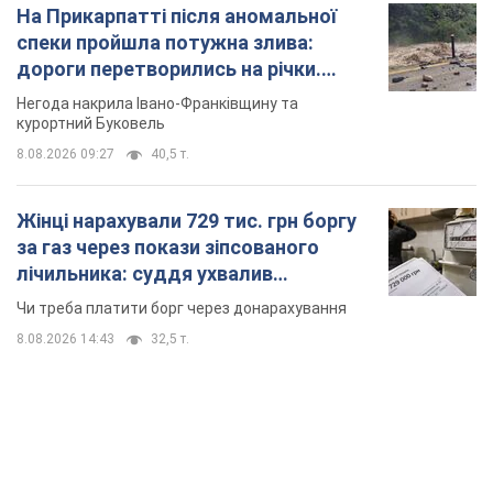
На Прикарпатті після аномальної
спеки пройшла потужна злива:
дороги перетворились на річки.
Відео
Негода накрила Івано-Франківщину та
курортний Буковель
8.08.2026 09:27
40,5 т.
Жінці нарахували 729 тис. грн боргу
за газ через покази зіпсованого
лічильника: суддя ухвалив
неочікуване рішення
Чи треба платити борг через донарахування
8.08.2026 14:43
32,5 т.