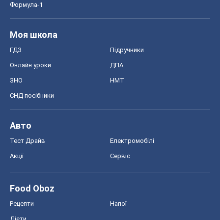
Формула-1
Моя школа
ГДЗ
Підручники
Онлайн уроки
ДПА
ЗНО
НМТ
СНД посібники
Авто
Тест Драйв
Електромобілі
Акції
Сервіс
Food Oboz
Рецепти
Напої
Дієти