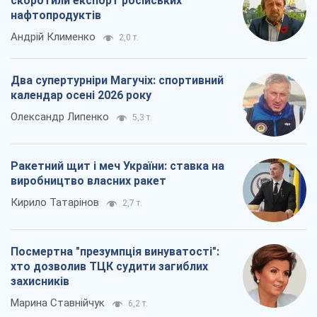
скоротили експорт російських
нафтопродуктів
Андрій Клименко
2,0 т.
Два супертурніри Магучіх: спортивний
календар осені 2026 року
Олександр Липенко
5,3 т.
Ракетний щит і меч України: ставка на
виробництво власних ракет
Кирило Татарінов
2,7 т.
Посмертна "презумпція винуватості":
хто дозволив ТЦК судити загиблих
захисників
Марина Ставнійчук
6,2 т.