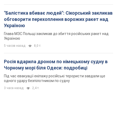
"Балістика вбиває людей": Сікорський закликав
обговорити перехоплення ворожих ракет над
Україною
Глава МЗС Польщі закликав до збиття російських ракет над
Україною
5 часов назад
8,0 т.
Росія вдарила дроном по німецькому судну в
Чорному морі біля Одеси: подробиці
Під час евакуації екіпажу російські терористи завдали ще
одного удару безпілотником по судну
3 часа назад
2,4 т.