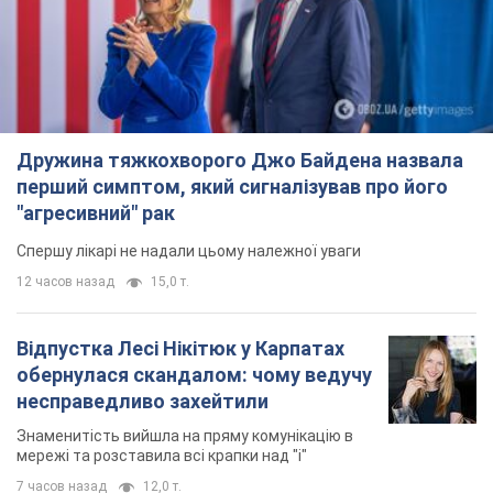
Дружина тяжкохворого Джо Байдена назвала
перший симптом, який сигналізував про його
"агресивний" рак
Спершу лікарі не надали цьому належної уваги
12 часов назад
15,0 т.
Відпустка Лесі Нікітюк у Карпатах
обернулася скандалом: чому ведучу
несправедливо захейтили
Знаменитість вийшла на пряму комунікацію в
мережі та розставила всі крапки над "і"
7 часов назад
12,0 т.