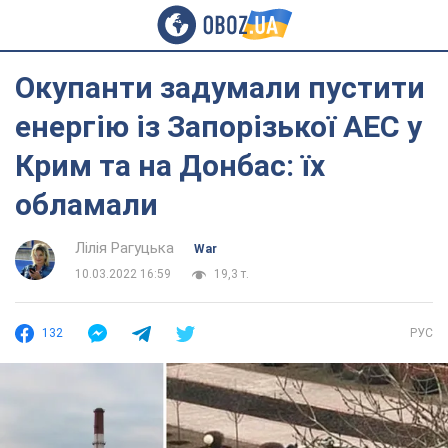
Окупанти задумали пустити
енергію із Запорізької АЕС у
Крим та на Донбас: їх
обламали
Лілія Рагуцька
War
10.03.2022 16:59
19,3 т.
132
РУС