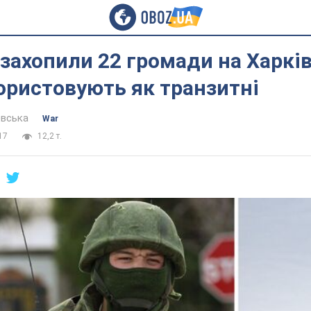
захопили 22 громади на Харкі
ористовують як транзитні
евська
War
17
12,2 т.