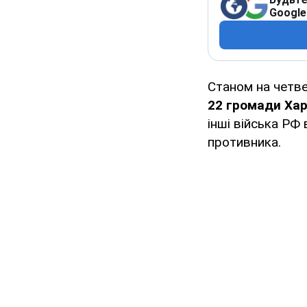
Google
Станом на четвер
22 громади Харк
інші війська РФ
противника.