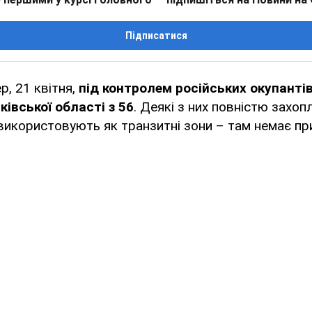
Підписатися
, 21 квітня,
під контролем російських окупанті
івської області з 56
. Деякі з них повністю захоп
 використовують як транзитні зони – там немає пр