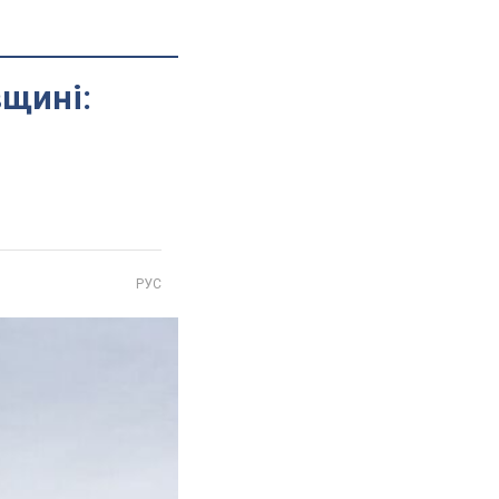
вщині:
РУС