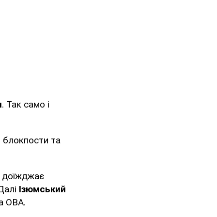
и
. Так само і
і блокпости та
и доїжджає
 Далі
Ізюмський
а ОВА.