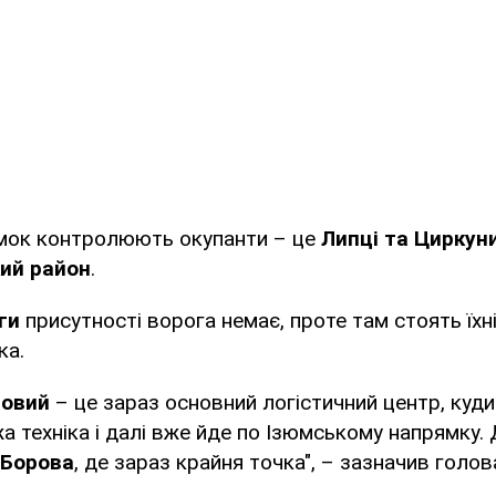
ямок контролюють окупанти – це
Липці та Циркун
ий район
.
ги
присутності ворога немає, проте там стоять їхн
ка.
ловий
– це зараз основний логістичний центр, куд
а техніка і далі вже йде по Ізюмському напрямку.
Борова
, де зараз крайня точка", – зазначив голов