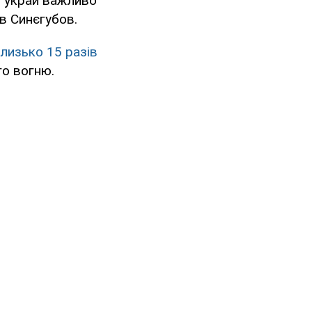
м украй важливо
ав Синєгубов.
лизько 15 разів
го вогню.