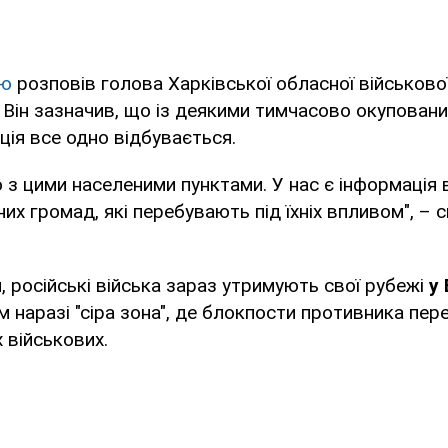
'ю
розповів голова Харківської обласної військової
 Він зазначив, що із деякими тимчасово окупован
ація все одно відбувається.
 з цими населеними пунктами. У нас є інформація в
их громад, які перебувають під їхніх впливом", – 
, російські війська зараз утримують свої рубежі
у
м наразі "сіра зона", де блокпости противника пе
 військових.