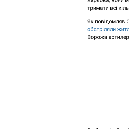
Харкова, вони 
тримати всі кіль
Як повідомляв 
обстріляли жит
Ворожа артилерія