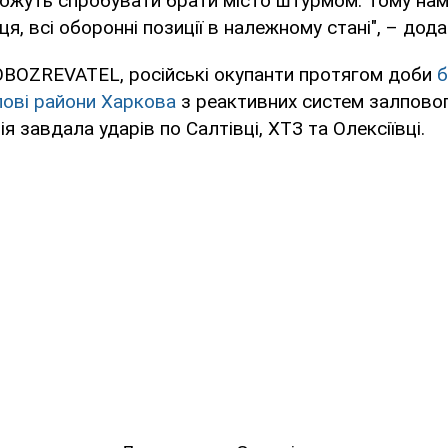
можуть спробувати брати місто штурмом. Тому на
ця, всі оборонні позиції в належному стані", – дод
OBOZREVATEL, російські окупанти протягом доби
б
лові райони Харкова
з реактивних систем залпово
 завдала ударів по Салтівці, ХТЗ та Олексіївці.