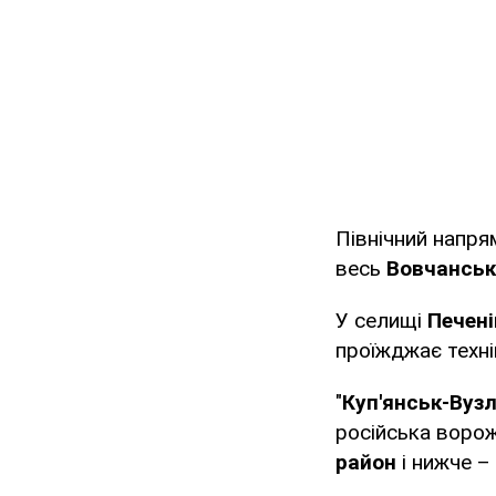
Північний напр
весь
Вовчанськ
У селищі
Печені
проїжджає техні
"
Куп'янськ-Вуз
російська ворож
район
і нижче –