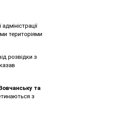
 адміністрації
ими територіями
ід розвідки з
сказав
 Вовчанську та
ретинаються з