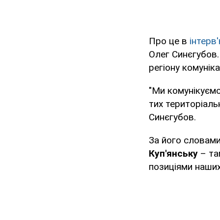
Про це в
інтерв
Олег Синєгубов.
регіону комунік
"Ми комунікуємо
тих територіальн
Синєгубов.
За його словами
Куп'янську
– та
позиціями наших