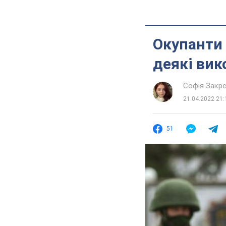
Окупанти 
деякі вик
Софія Закр
21.04.2022 21:
51