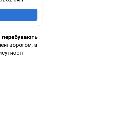
в перебувають
лені ворогом, а
исутності