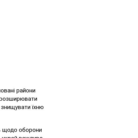
повані райони
, розширювати
м знищувати їхню
ть щодо оборони