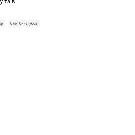
у та в
ор
Олег Синєгубов