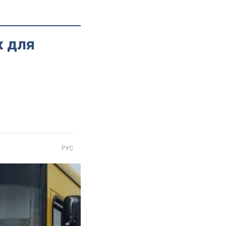
ж для
РУС