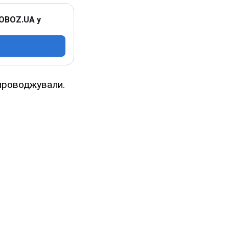
 OBOZ.UA у
упроводжували.