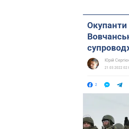
Окупанти
Вовчанськ
супровод
Юрій Сергіє
21.03.2022 02:
2