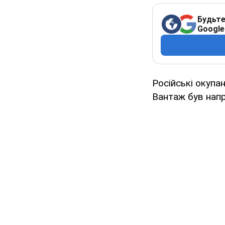
Будьте
Google
Російські окупа
Вантаж був напр