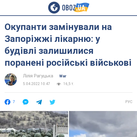
Окупанти замінували на
Запоріжжі лікарню: у
будівлі залишилися
поранені російські військові
Лілія Рагуцька
War
5.04.2022 10:47
16,5 т.
7
РУС