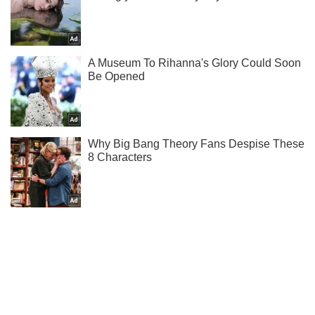
Підпишись на наш Telegram. Надсилаємо лише "гарячі"
новини!
Підписатись
Підписатись