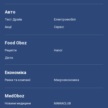
Рецепти
Напої
Дієти
Економіка
Ринки та компанії
Макроекономіка
MedOboz
Новини медицини
MAMACLUB
Шоу
Афіша
Плітки
Краса
Мода
Жіночий журнал