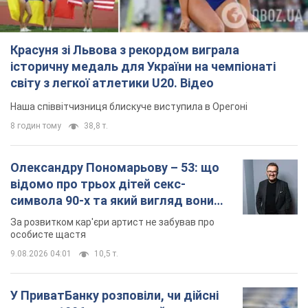
Олександру Пономарьову – 53: що
відомо про трьох дітей секс-
символа 90-х та який вигляд вони
мають
За розвитком кар'єри артист не забував про
особисте щастя
9.08.2026 04:01
10,5 т.
У ПриватБанку розповіли, чи дійсні
долари 1996 року: чи приймають
обмінники та банки такі купюри
Що робити, якщо банки та обмінні пункти не
приймають старі долари
9.08.2026 02:20
91,4 т.