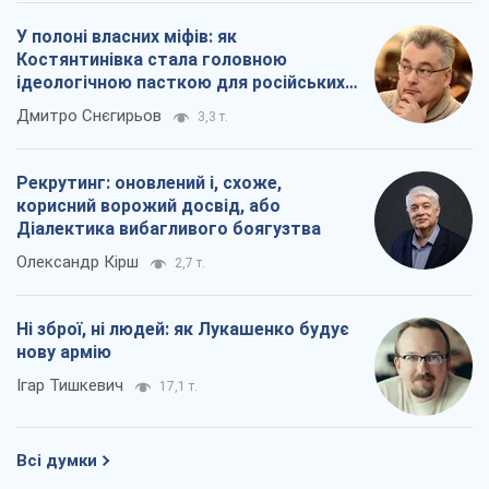
Діалектика вибагливого боягузтва
Олександр Кірш
2,7 т.
Ні зброї, ні людей: як Лукашенко будує
нову армію
Ігар Тишкевич
17,1 т.
Всі думки
Про компанію
Команда
Правова інформація
Політика конфіденційності
Реклама на сайті
Документи