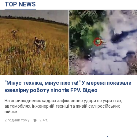
"Мінус техніка, мінус піхота!" У мережі показали
ювелірну роботу пілотів FPV. Відео
На оприлюднених кадрах зафіксовано удари по укриттях,
автомобілях, інженерній техніці та живій силі російських
військ
2 години тому
9,4 т.
Армія РФ знищила підприємство Kromberg &
Schubert у Житомирі. Фото
Коли поновить роботу підприємство, наразі невідомо
2 години тому
9,6 т.
Києво-Печерську лавру закриють 80-метровим
"монстром"? Чому влада Києва відмовилась
зупиняти будівництво хмарочоса