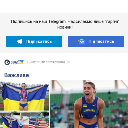
Окупанти замінували на...
Важливе
Красуня зі Львова з рекордом виграла
історичну медаль для України на чемпіонаті
світу з легкої атлетики U20. Відео
Наша співвітчизниця блискуче виступила в Орегоні
8 годин тому
38,8 т.