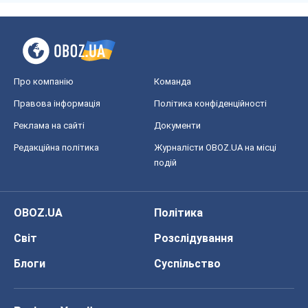
Редакційна політика
Журналісти OBOZ.UA на місці
подій
OBOZ.UA
Політика
Світ
Розслідування
Блоги
Суспільство
Регіони України
Київ
Харків
Запоріжжя
Дніпро
Черкаси
Спорт
Футбол
Баскетбол