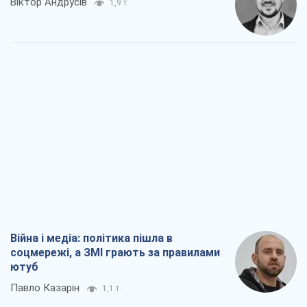
Війна і медіа: політика пішла в
соцмережі, а ЗМІ грають за правилами
ютуб
Павло Казарін
1,1 т.
У полоні власних міфів: як
Костянтинівка стала головною
ідеологічною пасткою для російських
окупантів
Дмитро Снєгирьов
3,3 т.
Рекрутинг: оновлений і, схоже,
корисний ворожий досвід, або