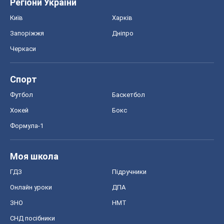
Хокей
Бокс
Формула-1
Моя школа
ГДЗ
Підручники
Онлайн уроки
ДПА
ЗНО
НМТ
СНД посібники
Авто
Тест Драйв
Електромобілі
Акції
Сервіс
Food Oboz