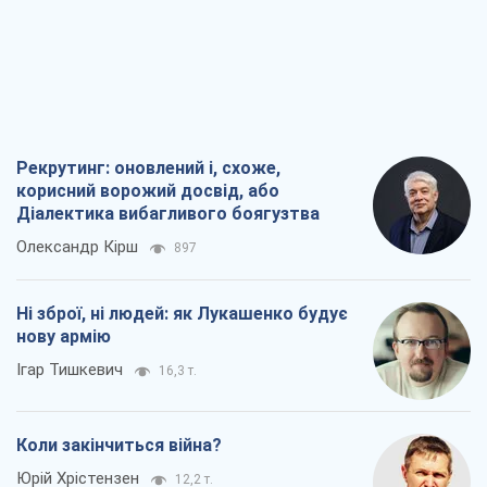
Рекрутинг: оновлений і, схоже,
корисний ворожий досвід, або
Діалектика вибагливого боягузтва
Олександр Кірш
897
Ні зброї, ні людей: як Лукашенко будує
нову армію
Ігар Тишкевич
16,3 т.
Коли закінчиться війна?
Юрій Хрістензен
12,2 т.