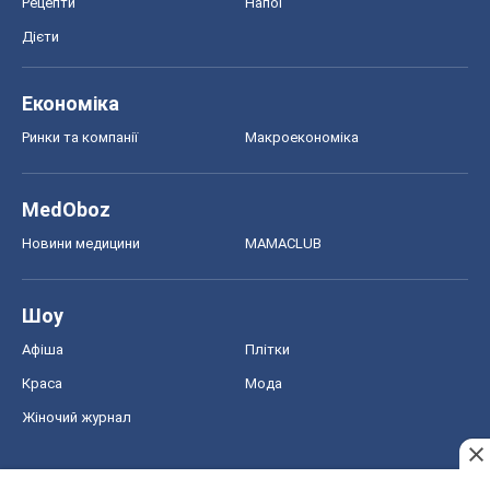
Рецепти
Напої
Дієти
Економіка
Ринки та компанії
Макроекономіка
MedOboz
Новини медицини
MAMACLUB
Шоу
Афіша
Плітки
Краса
Мода
Жіночий журнал