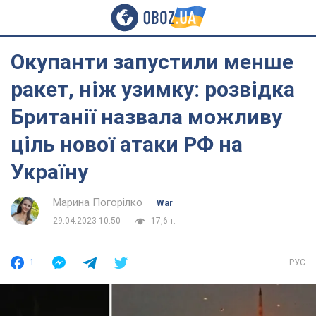
Окупанти запустили менше
ракет, ніж узимку: розвідка
Британії назвала можливу
ціль нової атаки РФ на
Україну
Марина Погорілко
War
29.04.2023 10:50
17,6 т.
1
РУС