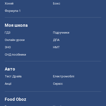
Хокей
Бокс
Формула-1
Моя школа
ГДЗ
Підручники
Онлайн уроки
ДПА
ЗНО
НМТ
СНД посібники
Авто
Тест Драйв
Електромобілі
Акції
Сервіс
Food Oboz