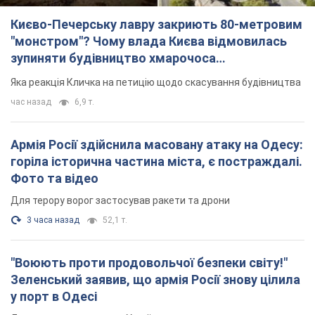
Києво-Печерську лавру закриють 80-метровим
"монстром"? Чому влада Києва відмовилась
зупиняти будівництво хмарочоса
"московського вірянина"
Яка реакція Кличка на петицію щодо скасування будівництва
час назад
6,9 т.
Армія Росії здійснила масовану атаку на Одесу:
горіла історична частина міста, є постраждалі.
Фото та відео
Для терору ворог застосував ракети та дрони
3 часа назад
52,1 т.
"Воюють проти продовольчої безпеки світу!"
Зеленський заявив, що армія Росії знову цілила
у порт в Одесі