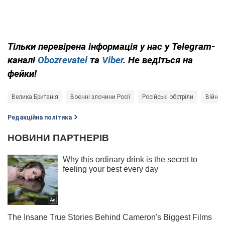
Тільки перевірена інформація у нас у Telegram-
каналі
Obozrevatel
та
Viber
. Не ведіться на
фейки!
Велика Британія
Воєнні злочини Росії
Російські обстріли
Війна 
Редакційна політика