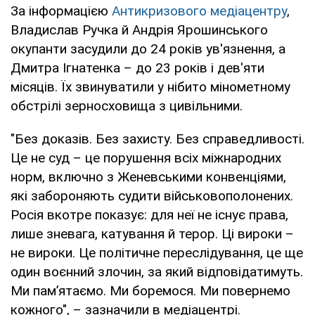
За інформацією
Антикризового медіацентру
,
Владислав Ручка й Андрія Ярошинського
окупанти засудили до 24 років ув'язнення, а
Дмитра Ігнатенка – до 23 років і дев'яти
місяців. Їх звинуватили у нібито мінометному
обстрілі зерносховища з цивільними.
"Без доказів. Без захисту. Без справедливості.
Це не суд – це порушення всіх міжнародних
норм, включно з Женевськими конвенціями,
які забороняють судити військовополонених.
Росія вкотре показує: для неї не існує права,
лише зневага, катування й терор. Ці вироки –
не вироки. Це політичне переслідування, це ще
один воєнний злочин, за який відповідатимуть.
Ми пам’ятаємо. Ми боремося. Ми повернемо
кожного", – зазначили в медіацентрі.