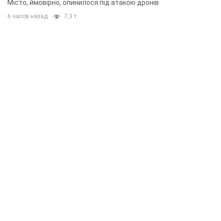
Місто, ймовірно, опинилося під атакою дронів
6 часов назад
7,3 т.