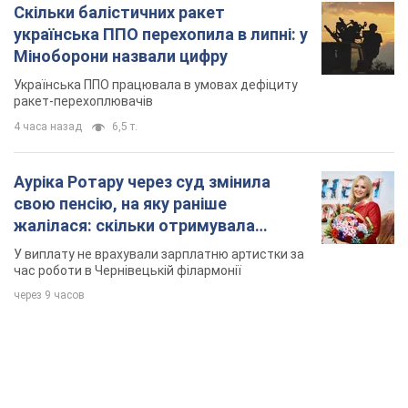
Скільки балістичних ракет
українська ППО перехопила в липні: у
Міноборони назвали цифру
Українська ППО працювала в умовах дефіциту
ракет-перехоплювачів
4 часа назад
6,5 т.
Ауріка Ротару через суд змінила
свою пенсію, на яку раніше
жалілася: скільки отримувала
співачка
У виплату не врахували зарплатню артистки за
час роботи в Чернівецькій філармонії
через 9 часов