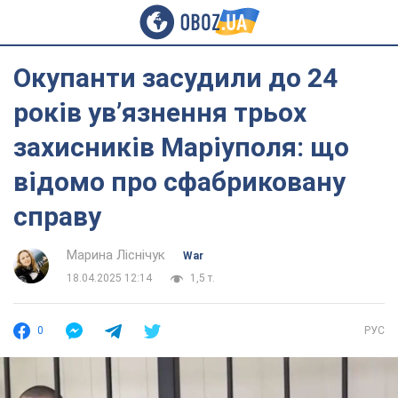
Окупанти засудили до 24
років ув’язнення трьох
захисників Маріуполя: що
відомо про сфабриковану
справу
Марина Ліснічук
War
18.04.2025 12:14
1,5 т.
0
РУС