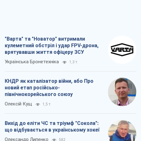
"Варта" та "Новатор" витримали
кулеметний обстріл і удар FPV-дрона,
врятувавши життя офіцеру ЗСУ
Українська Бронетехніка
1,3 т.
КНДР як каталізатор війни, або Про
новий етап російсько-
північнокорейського союзу
Олексій Кущ
1,5 т.
Вихід до еліти ЧС та тріумф "Сокола":
що відбувається в українському хокеї
Олександр Липенко
582