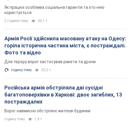
Як працює особлива соціальна гарантія та хто нею
користується
2 години тому
30,1 т.
Армія Росії здійснила масовану атаку на Одесу:
горіла історична частина міста, є постраждалі.
Фото та відео
Для терору ворог застосував ракети та дрони
годину тому
20,2 т.
Російська армія обстріляла дві сусідні
багатоповерхівки в Харкові: двоє загиблих, 13
постраждалих
Ворог навмисно обстрілює житлові будинки
годину тому
1,0 т.