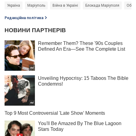
Україна
Маріуполь
Війна в Україні
Блокада Маріуполя
Обмі
Редакційна політика