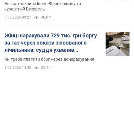
Відео
Негода накрила Івано-Франківщину та
курортний Буковель
8.08.2026 09:27
40,0 т.
Жінці нарахували 729 тис. грн боргу
за газ через покази зіпсованого
лічильника: суддя ухвалив
неочікуване рішення
Чи треба платити борг через донарахування
8.08.2026 14:43
32,4 т.