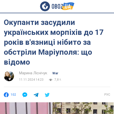
Окупанти засудили
українських морпіхів до 17
років в'язниці нібито за
обстріли Маріуполя: що
відомо
Марина Ліснічук
War
11.11.2024 14:23
7,8 т.
102
РУС