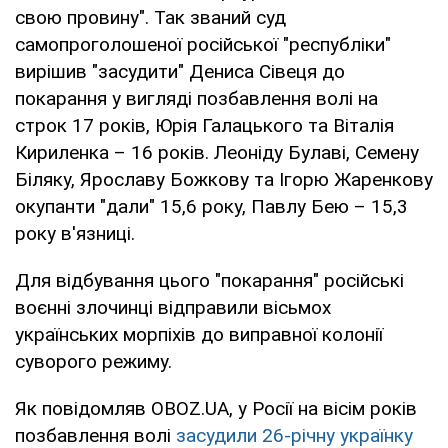
свою провину". Так званий суд
самопроголошеної російської "республіки"
вирішив "засудити" Дениса Сівеця до
покарання у вигляді позбавлення волі на
строк 17 років, Юрія Галацького та Віталія
Кириленка – 16 років. Леоніду Булаві, Семену
Біляку, Ярославу Божкову та Ігорю Жаренкову
окупанти "дали" 15,6 року, Павлу Бею – 15,3
року в'язниці.
Для відбування цього "покарання" російські
воєнні злочинці відправили вісьмох
українських морпіхів до виправної колонії
суворого режиму.
Як повідомляв OBOZ.UA, у Росії на вісім років
позбавлення волі
засудили 26-річну українку