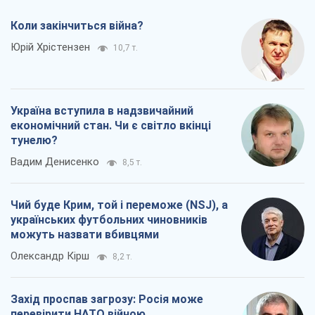
Коли закінчиться війна?
Юрій Хрістензен
10,7 т.
Україна вступила в надзвичайний
економічний стан. Чи є світло вкінці
тунелю?
Вадим Денисенко
8,5 т.
Чий буде Крим, той і переможе (NSJ), а
українських футбольних чиновників
можуть назвати вбивцями
Олександр Кірш
8,2 т.
Захід проспав загрозу: Росія може
перевірити НАТО війною