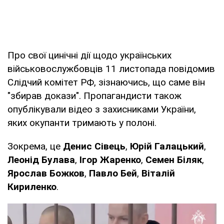
Про свої цинічні дії щодо українських
військовослужбовців 11 листопада повідомив
Слідчий комітет РФ, зізнаючись, що саме він
"збирав докази". Пропагандисти також
опублікували відео з захисниками України,
яких окупанти тримають у полоні.
Зокрема, це
Денис Сівець
,
Юрій Галацький
,
Леонід Булава
,
Ігор Жаренко
,
Семен Біляк
,
Ярослав Божков
,
Павло Бей
,
Віталій
Кириленко
.