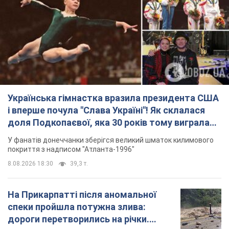
Українська гімнастка вразила президента США
і вперше почула "Слава Україні"! Як склалася
доля Подкопаєвої, яка 30 років тому виграла
"золото" Олімпіади
У фанатів донеччанки зберігся великий шматок килимового
покриття з надписом "Атланта-1996"
8.08.2026 18:30
39,3 т.
На Прикарпатті після аномальної
спеки пройшла потужна злива:
дороги перетворились на річки.