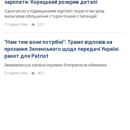
зарплати: Корецький розкрив деталі
Одночасно з підвищенням зарплат педагогам уряд
анонсував збільшення студентських стипендій
3 години тому
2,0 т.
"Нам теж вони потрібні": Трамп відповів на
прохання Зеленського щодо передачі Україні
ракет для Patriot
Американські запаси окремих боєприпасів обмежені
2 години тому
453