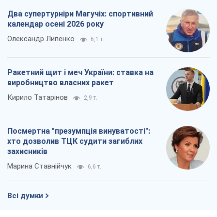
Два супертурніри Магучіх: спортивний
календар осені 2026 року
Олександр Липенко
6,1 т.
Ракетний щит і меч України: ставка на
виробництво власних ракет
Кирило Татарінов
2,9 т.
Посмертна "презумпція винуватості":
хто дозволив ТЦК судити загиблих
захисників
Марина Ставнійчук
6,6 т.
Всі думки