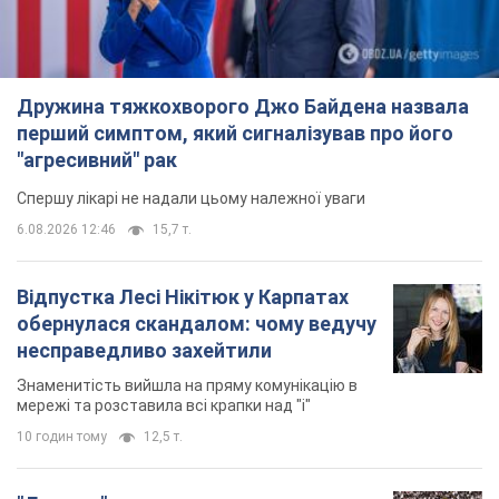
Дружина тяжкохворого Джо Байдена назвала
перший симптом, який сигналізував про його
"агресивний" рак
Спершу лікарі не надали цьому належної уваги
6.08.2026 12:46
15,7 т.
Відпустка Лесі Нікітюк у Карпатах
обернулася скандалом: чому ведучу
несправедливо захейтили
Знаменитість вийшла на пряму комунікацію в
мережі та розставила всі крапки над "і"
10 годин тому
12,5 т.