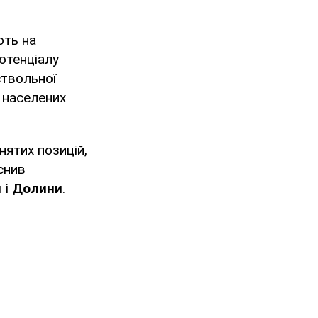
ють на
отенціалу
ствольної
 населених
нятих позицій,
снив
я і Долини
.