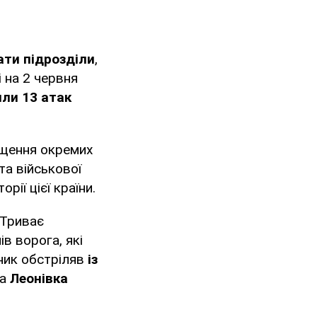
ати підрозділи
,
 на 2 червня
или 13 атак
щення окремих
та військової
рії цієї країни.
 Триває
в ворога, які
вник обстріляв
із
а
Леонівка