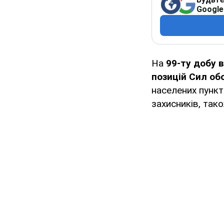
Google
На
99-ту добу в
позицій Сил об
населених пункт
захисників, так