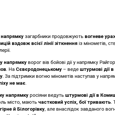
 напрямку
загарбники продовжують
вогневе ура
ицій вздовж всієї лінії зіткнення
із мінометів, ст
ерії.
у напрямку
ворог вів бойові дії у напрямку Райго
шов
. На
Сєвєродонецькому
– веде
штурмові дії в
у
. За підтримки вогню мінометів наступав у напр
піху не має
.
му напрямку
росіяни ведуть
штурмові дії в Коми
оль місто, мають
частковий успіх, бої тривають
.
ірне й Білогорівку
, але внаслідок завданого вог