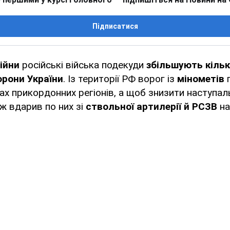
Підписатися
ійни
російські війська подекуди
збільшують кільк
орони України
. Із території РФ ворог із
мінометів
ах прикордонних регіонів, а щоб знизити наступал
ож вдарив по них зі
ствольної артилерії й РСЗВ
на