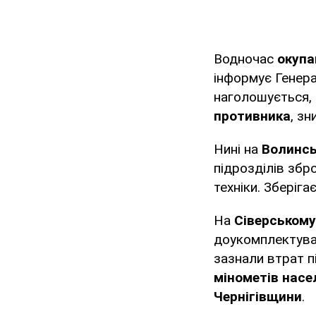
Водночас
окупа
інформує Генер
наголошується,
противника
, зн
Нині на
Волинсь
підрозділів збр
техніки. Зберіга
На
Сіверському
доукомплектуван
зазнали втрат п
мінометів насе
Чернігівщини
.