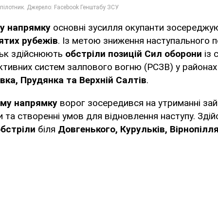
у напрямку
основні зусилля окупанти зосереджу
ятих рубежів
. Із метою зниження наступального п
ськ здійснюють
обстріли позицій Сил оборони
із 
активних систем залпового вогню (РСЗВ) у районах
вка, Прудянка та Верхній Салтів
.
ому напрямку
ворог зосередився на утриманні зай
и та створенні умов для відновлення наступу. Здій
обстріли
біля
Довгенького, Курульків, Вірнопілл