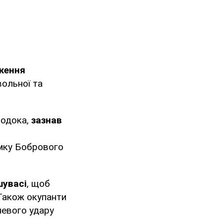
ження
вольної та
родока,
зазнав
ямку Бобрового
шувасі
, щоб
 Також окупанти
невого удару