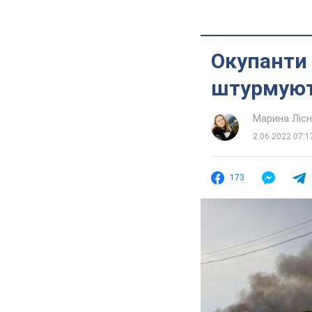
Окупанти 
штурмують
Марина Лісн
2.06.2022 07:1
173