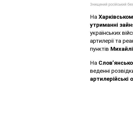
На
Харківськом
утриманні зайн
українських вій
артилерії та ре
пунктів
Михайлі
На
Слов’янськ
веденні розвідк
артилерійські 