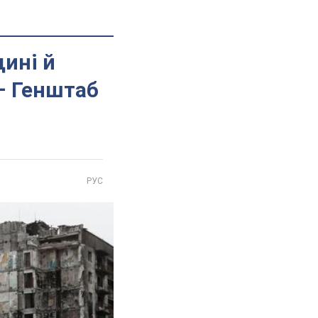
ині й
– Генштаб
РУС