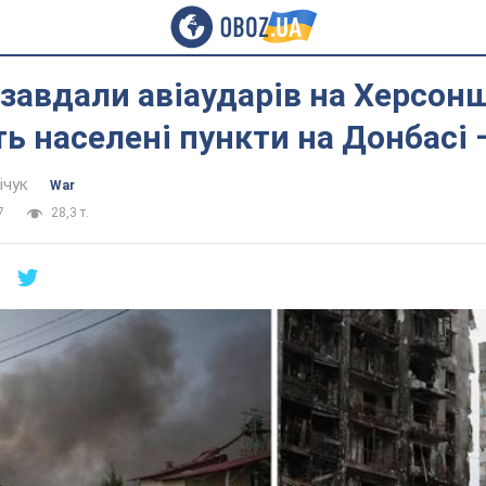
завдали авіаударів на Херсонщ
 населені пункти на Донбасі 
ічук
War
7
28,3 т.