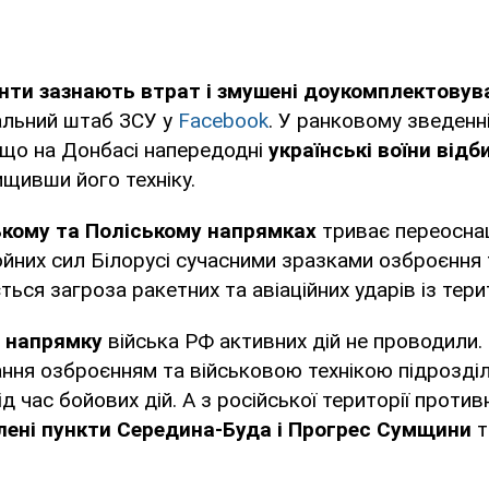
нти зазнають втрат і змушені доукомплектовув
альний штаб ЗСУ у
Facebook
. У ранковому зведенні
 що на Донбасі напередодні
українські воїни відб
ищивши його техніку.
кому та Поліському напрямках
триває переосна
ойних сил Білорусі сучасними зразками озброєння 
ється загроза ракетних та авіаційних ударів із терито
 напрямку
війська РФ активних дій не проводили.
ня озброєнням та військовою технікою підрозділі
ід час бойових дій. А з російської території проти
лені пункти Середина-Буда і Прогрес Сумщини
т