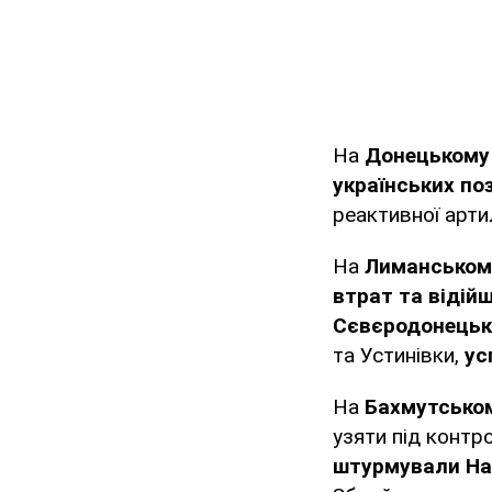
На
Донецькому
українських поз
реактивної артил
На
Лиманськом
втрат та відій
Сєвєродонецьк
та Устинівки,
ус
На
Бахмутсько
узяти під контр
штурмували Наг