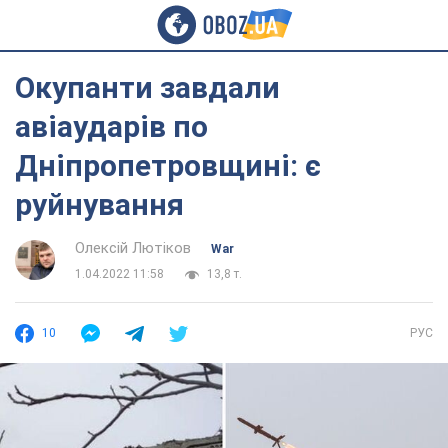
Окупанти завдали
авіаударів по
Дніпропетровщині: є
руйнування
Олексій Лютіков
War
1.04.2022 11:58
13,8 т.
10
РУС