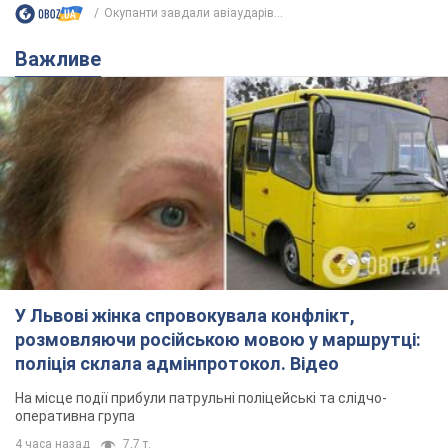
Окупанти завдали авіаударів...
Важливе
У Львові жінка спровокувала конфлікт,
розмовляючи російською мовою у маршрутці:
поліція склала адмінпротокол. Відео
На місце події прибули патрульні поліцейські та слідчо-
оперативна група
4 часа назад
7,7 т.