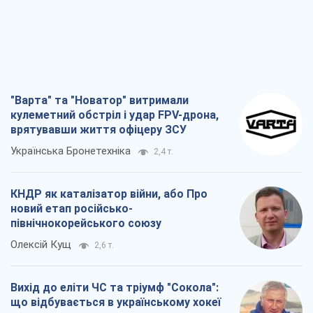
"Варта" та "Новатор" витримали
кулеметний обстріл і удар FPV-дрона,
врятувавши життя офіцеру ЗСУ
Українська Бронетехніка
2,4 т.
КНДР як каталізатор війни, або Про
новий етап російсько-
північнокорейського союзу
Олексій Кущ
2,6 т.
Вихід до еліти ЧС та тріумф "Сокола":
що відбувається в українському хокеї