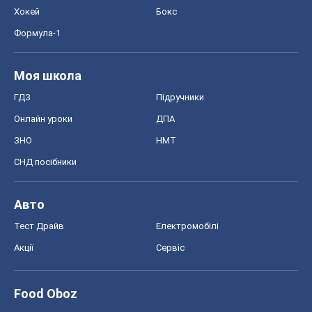
Хокей
Бокс
Формула-1
Моя школа
ГДЗ
Підручники
Онлайн уроки
ДПА
ЗНО
НМТ
СНД посібники
Авто
Тест Драйв
Електромобілі
Акції
Сервіс
Food Oboz