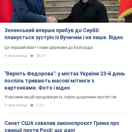
Зеленський вперше прибув до Сербії:
планується зустріч із Вучичем і не лише. Відео
Це перший візит глави держави до Бєлграда
3 часа назад
39,5 т.
"Верніть Федорова": у містах України 23-й день
поспіль тривають масові мітинги з
картонками. Фото і відео
Учасники акцій продовжують серію щоденних протестів
2 часа назад
1,3 т.
Сенат США схвалив законопроєкт Грема про
санкції проти Росії: що далі