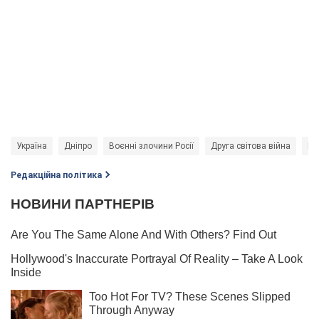
Україна
Дніпро
Воєнні злочини Росії
Друга світова війна
Ві
Редакційна політика