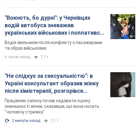
"Воюють, бо дурні": у Чернівцях
водій автобуса зневажив
українських військових і поплатився.
Відео
Водія звільнили після конфлікту з пасажирами
та образ військових
6 часов назад
7,7 т.
"Не слідкує за сексуальністю": в
Україні консультант образив жінку
після хімієтерапії, розгорівся
скандал. Фото
Працівник салону почав надавати оцінку
зовнішності жінки, сказавши, що вона носить
"чоловічу стрижку"
2 минуты назад
7,1 т.