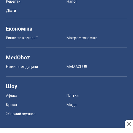
Рецепти
Напої
Дієти
Економіка
Ринки та компанії
Макроекономіка
MedOboz
Новини медицини
MAMACLUB
Шоу
Афіша
Плітки
Краса
Мода
Жіночий журнал