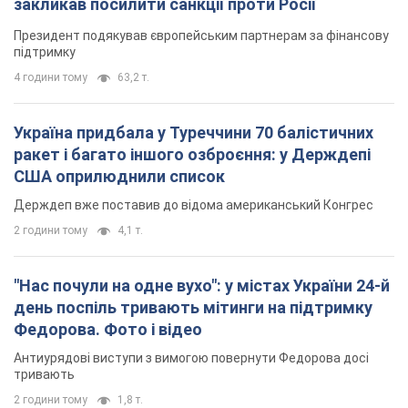
закликав посилити санкції проти Росії
Президент подякував європейським партнерам за фінансову
підтримку
4 години тому
63,2 т.
Україна придбала у Туреччини 70 балістичних
ракет і багато іншого озброєння: у Держдепі
США оприлюднили список
Держдеп вже поставив до відома американський Конгрес
2 години тому
4,1 т.
"Нас почули на одне вухо": у містах України 24-й
день поспіль тривають мітинги на підтримку
Федорова. Фото і відео
Антиурядові виступи з вимогою повернути Федорова досі
тривають
2 години тому
1,8 т.