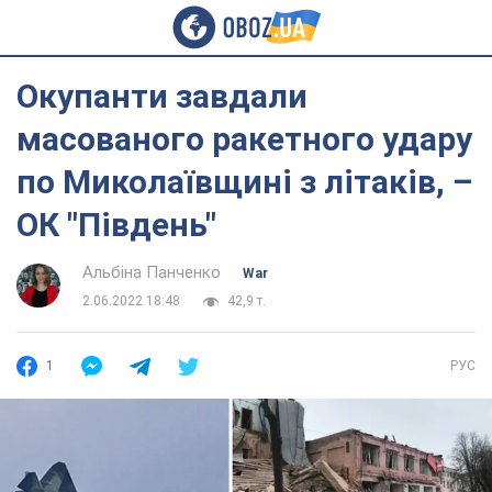
Окупанти завдали
масованого ракетного удару
по Миколаївщині з літаків, –
ОК "Південь"
Альбіна Панченко
War
2.06.2022 18:48
42,9 т.
1
РУС