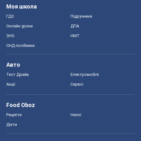
Моя школа
ГДЗ
Підручники
Онлайн уроки
ДПА
ЗНО
НМТ
СНД посібники
Авто
Тест Драйв
Електромобілі
Акції
Сервіс
Food Oboz
Рецепти
Напої
Дієти