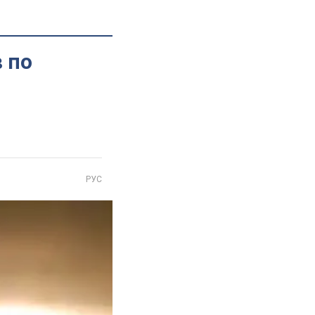
 по
РУС