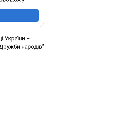
і України –
"Дружби народів"