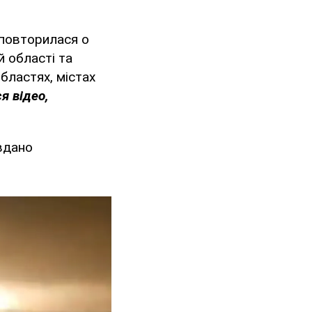
 повторилася о
й області та
областях, містах
я відео,
вдано