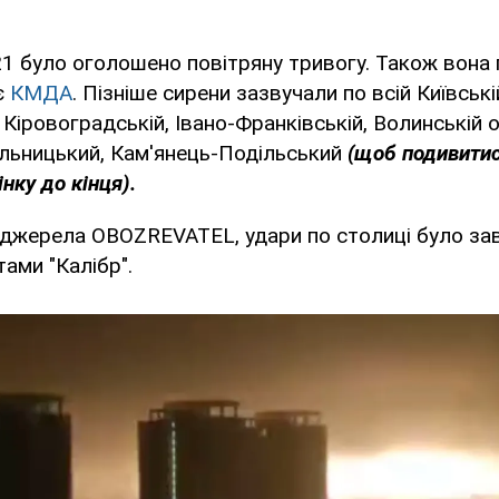
21 було оголошено повітряну тривогу. Також вона
є
КМДА
. Пізніше сирени зазвучали по всій Київські
 Кіровоградській, Івано-Франківській, Волинській 
льницький, Кам'янець-Подільський
(щоб подивитис
нку до кінця).
 джерела OBOZREVATEL, удари по столиці було за
ами "Калібр".