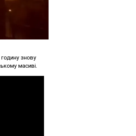
 годину знову
ському масиві.