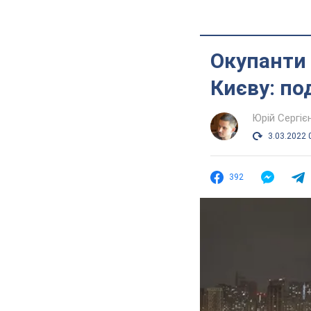
Окупанти 
Києву: по
Юрій Сергіє
3.03.2022 
392