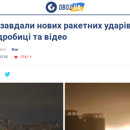
завдали нових ракетних ударів
дробиці та відео
нко
War
03:50
154,1 т.