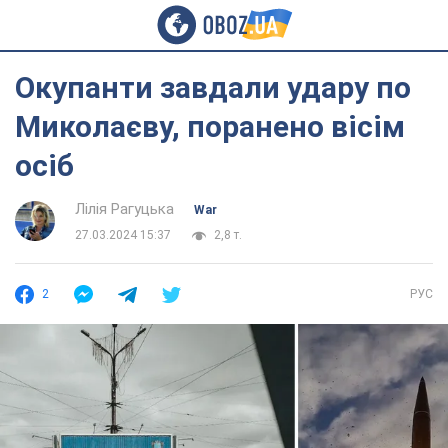
Окупанти завдали удару по
Миколаєву, поранено вісім
осіб
Лілія Рагуцька
War
27.03.2024 15:37
2,8 т.
2
РУС