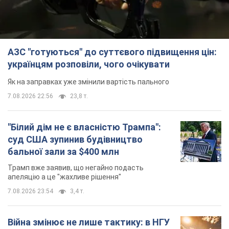
АЗС "готуються" до суттєвого підвищення цін:
українцям розповіли, чого очікувати
Як на заправках уже змінили вартість пального
7.08.2026 22:56
23,8 т.
"Білий дім не є власністю Трампа":
суд США зупинив будівництво
бальної зали за $400 млн
Трамп вже заявив, що негайно подасть
апеляцію а це "жахливе рішення"
7.08.2026 23:54
3,4 т.
Війна змінює не лише тактику: в НГУ