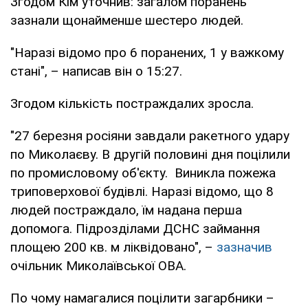
Згодом Кім уточнив: загалом поранень
зазнали щонайменше шестеро людей.
"Наразі відомо про 6 поранених, 1 у важкому
стані", – написав він о 15:27.
Згодом кількість постраждалих зросла.
"27 березня росіяни завдали ракетного удару
по Миколаєву. В другій половині дня поцілили
по промисловому об'єкту. Виникла пожежа
триповерхової будівлі. Наразі відомо, що 8
людей постраждало, їм надана перша
допомога. Підрозділами ДСНС займання
площею 200 кв. м ліквідовано", –
зазначив
очільник Миколаївської ОВА.
По чому намагалися поцілити загарбники –