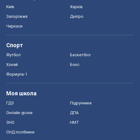
Київ
Харків
Запоріжжя
Дніпро
Черкаси
Спорт
Футбол
Баскетбол
Хокей
Бокс
Формула-1
Моя школа
ГДЗ
Підручники
Онлайн уроки
ДПА
ЗНО
НМТ
СНД посібники