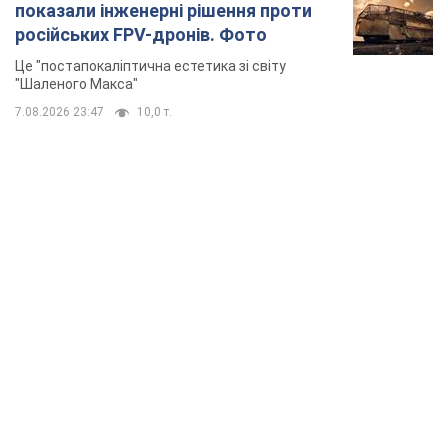
показали інженерні рішення проти
російських FPV-дронів. Фото
Це "постапокаліптична естетика зі світу
"Шаленого Макса"
7.08.2026 23:47
10,0 т.