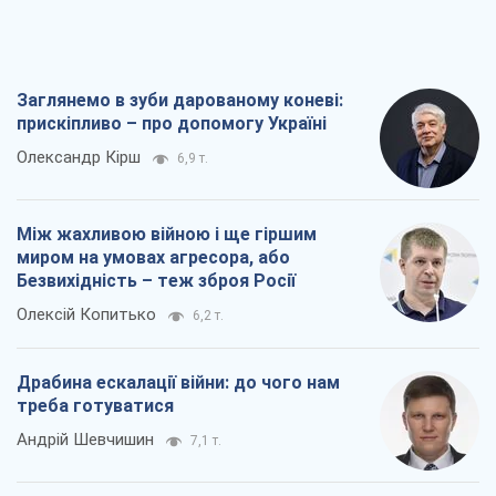
Заглянемо в зуби дарованому коневі:
прискіпливо – про допомогу Україні
Олександр Кірш
6,9 т.
Між жахливою війною і ще гіршим
миром на умовах агресора, або
Безвихідність – теж зброя Росії
Олексій Копитько
6,2 т.
Драбина ескалації війни: до чого нам
треба готуватися
Андрій Шевчишин
7,1 т.