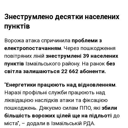
Знеструмлено десятки населених
пунктів
Ворожа атака спричинила
проблеми з
електропостачанням
. Через пошкодження
повітряних ліній
знеструмлені 39 населених
пунктів
Ізмаїльського району. На ранок
без
світла залишаються 22 662 абоненти.
"
Енергетики працюють над відновленням
.
Наразі профільні служби працюють над
ліквідацією наслідків атаки та фіксацією
пошкоджень. Дякуємо силам ППО, які
збили
більшість ворожих цілей ще на підльоті
до
міста", – додали в Ізмаїльській РДА.