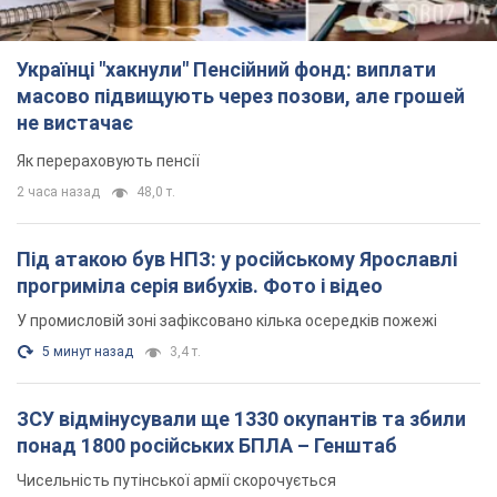
Українці "хакнули" Пенсійний фонд: виплати
масово підвищують через позови, але грошей
не вистачає
Як перераховують пенсії
2 часа назад
48,0 т.
Під атакою був НПЗ: у російському Ярославлі
прогриміла серія вибухів. Фото і відео
У промисловій зоні зафіксовано кілька осередків пожежі
5 минут назад
3,4 т.
ЗСУ відмінусували ще 1330 окупантів та збили
понад 1800 російських БПЛА – Генштаб
Чисельність путінської армії скорочується