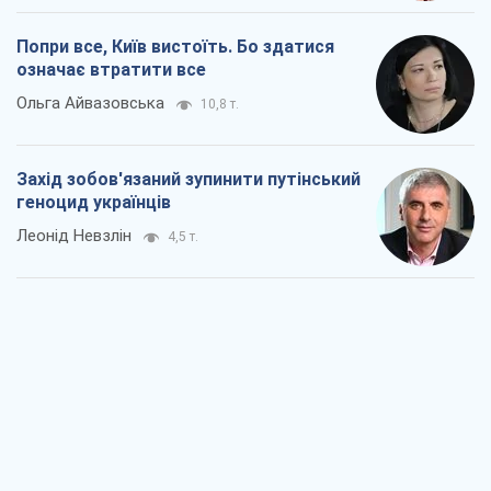
Попри все, Київ вистоїть. Бо здатися
означає втратити все
Ольга Айвазовська
10,8 т.
Захід зобов'язаний зупинити путінський
геноцид українців
Леонід Невзлін
4,5 т.