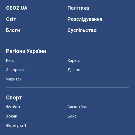
OBOZ.UA
Політика
Світ
Розслідування
Блоги
Суспільство
Регіони України
Київ
Харків
Запоріжжя
Дніпро
Черкаси
Спорт
Футбол
Баскетбол
Хокей
Бокс
Формула-1