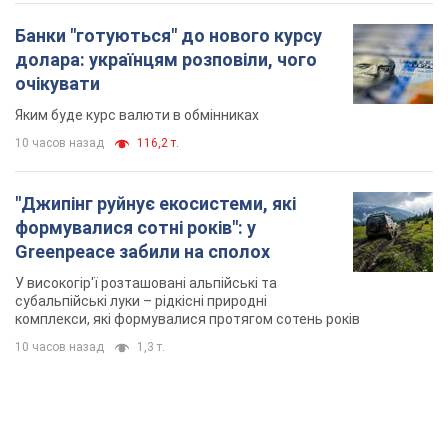
Банки "готуються" до нового курсу
долара: українцям розповіли, чого
очікувати
Яким буде курс валюти в обмінниках
10 часов назад
116,2 т.
"Джипінг руйнує екосистеми, які
формувалися сотні років": у
Greenpeace забили на сполох
У високогір'ї розташовані альпійські та
субальпійські луки – рідкісні природні
комплекси, які формувалися протягом сотень років
10 часов назад
1,3 т.