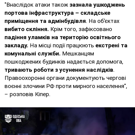
"Внаслідок атаки також
зазнала ушкоджень
портова інфраструктура – складське
приміщення та адмінбудівля
. На обʼєктах
вибито скління.
Крім того, зафіксовано
падіння уламків на територію освітнього
закладу.
На місці події працюють
екстрені та
комунальні служби.
Мешканцям
пошкоджених будинків надається допомога,
тривають роботи з усунення наслідків
.
Правоохоронні органи документують чергові
воєнні злочини РФ проти мирного населення",
– розповів Кіпер.