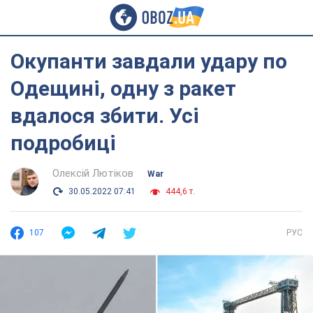
Окупанти завдали удару по
Одещині, одну з ракет
вдалося збити. Усі
подробиці
Олексій Лютіков
War
30.05.2022 07:41
444,6 т.
107
РУС