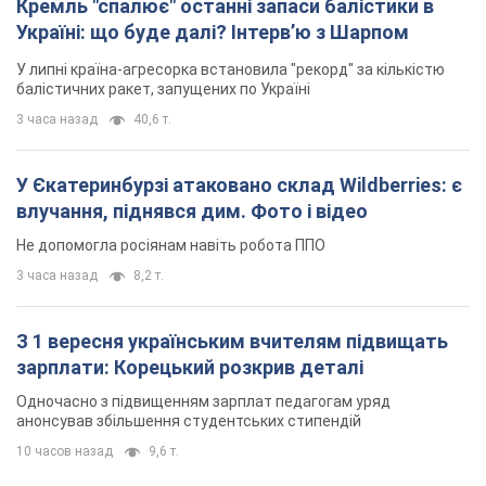
Кремль "спалює" останні запаси балістики в
Україні: що буде далі? Інтерв’ю з Шарпом
У липні країна-агресорка встановила "рекорд" за кількістю
балістичних ракет, запущених по Україні
3 часа назад
40,6 т.
У Єкатеринбурзі атаковано склад Wildberries: є
влучання, піднявся дим. Фото і відео
Не допомогла росіянам навіть робота ППО
3 часа назад
8,2 т.
З 1 вересня українським вчителям підвищать
зарплати: Корецький розкрив деталі
Одночасно з підвищенням зарплат педагогам уряд
анонсував збільшення студентських стипендій
10 часов назад
9,6 т.