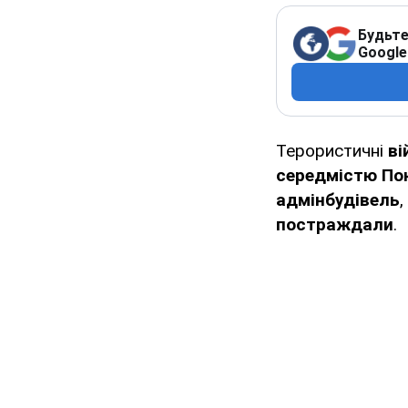
Будьте
Google
Терористичні
ві
середмістю По
адмінбудівель
постраждали
.