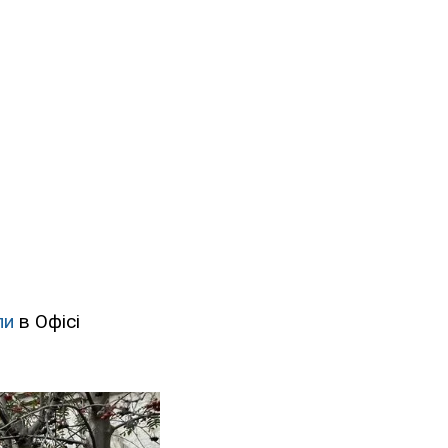
ли
в Офісі