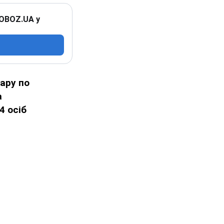
 OBOZ.UA у
ару по
а
4 осіб