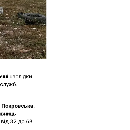
очні наслідки
 служб.
у Покровська.
івниць
 від 32 до 68