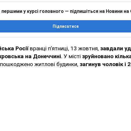
 першими у курсі головного — підпишіться на Новини на
Підписатися
йська Росії
вранці п’ятниці, 13 жовтня,
завдали уд
кровська на Донеччині
. У місті
зруйновано кільк
, пошкоджено житлові будинки,
загинув чоловік і 2