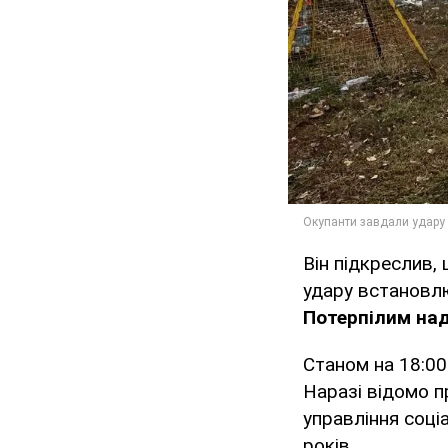
Він підкреслив,
удару встановлю
Потерпілим на
Станом на 18:0
Наразі відомо п
управління соці
років.