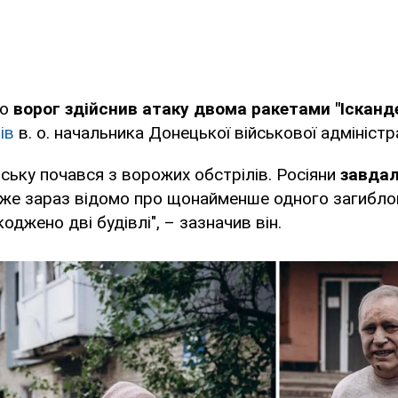
що
ворог здійснив атаку двома ракетами "Ісканд
ів
в. о. начальника Донецької військової адміністра
ську почався з ворожих обстрілів. Росіяни
завдал
же зараз відомо про щонайменше одного загиблог
джено дві будівлі", – зазначив він.