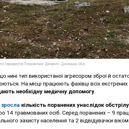
 що нині тип використаної агресором зброї й остат
ються. На місці працюють фахівці всіх екстрених
дають необхідну медичну допомогу
.
0
зросла
кількість поранених унаслідок обстріл
ро 14 травмованих осіб. Серед поранених – 9 прац
ального захисту населення та 2 відвідувачки віком