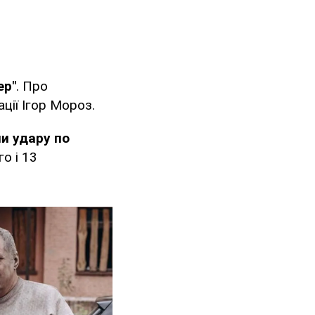
ер"
. Про
ції Ігор Мороз.
и удару по
о і 13