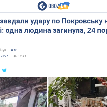
завдали удару по Покровську 
: одна людина загинула, 24 по
ічук
War
 20:27
12,4 т.