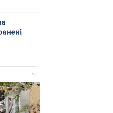
на
ранені.
РУС