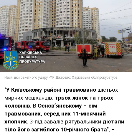
"
У Київському районі травмовано
шістьох
мирних мешканців:
трьох жінок та трьох
чоловіків
. В
Основ’янському
–
сім
травмованих, серед них 11-місячний
хлопчик
. З-під завалів рятувальники
дістали
тіло його загиблого 10-річного брата
", –