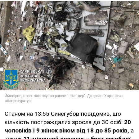
Станом на 13:55 Синєгубов повідомив, що
кількість постраждалих зросла до 30 осіб:
20
чоловіків і 9 жінок віком від 18 до 85 років,
а
також
11-місячний хлопчик – брат загиблої