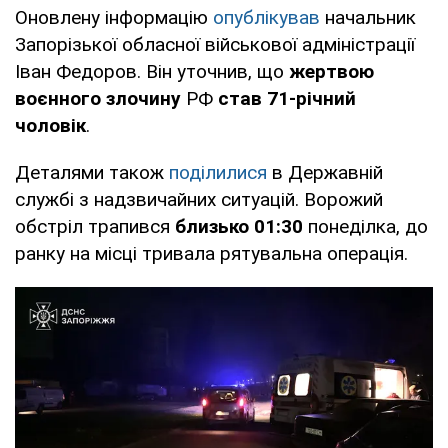
Оновлену інформацію
опублікував
начальник
Запорізької обласної військової адміністрації
Іван Федоров. Він уточнив, що
жертвою
воєнного злочину
РФ
став 71-річний
чоловік
.
Деталями також
поділилися
в Державній
службі з надзвичайних ситуацій. Ворожий
обстріл трапився
близько 01:30
понеділка, до
ранку на місці тривала рятувальна операція.