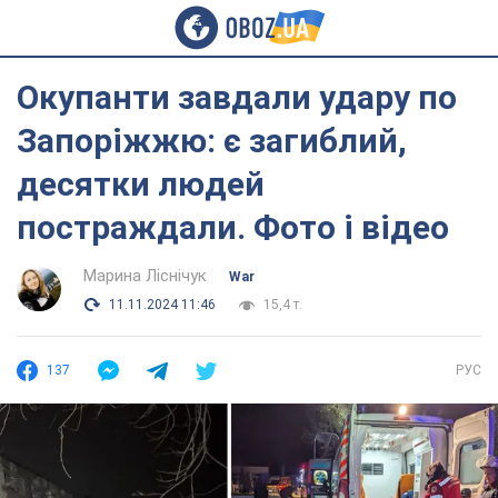
Окупанти завдали удару по
Запоріжжю: є загиблий,
десятки людей
постраждали. Фото і відео
Марина Ліснічук
War
11.11.2024 11:46
15,4 т.
137
РУС