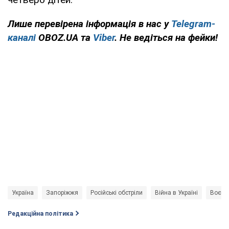
Лише перевірена інформація в нас у
Telegram-
каналі
OBOZ.UA та
Viber
. Не ведіться на фейки!
Україна
Запоріжжя
Російські обстріли
Війна в Україні
Воєнні
Редакційна політика