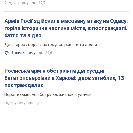
2 години тому
32,7 т.
Армія Росії здійснила масовану атаку на Одесу:
горіла історична частина міста, є постраждалі.
Фото та відео
Для терору ворог застосував ракети та дрони
5 хвилин тому
20,6 т.
Російська армія обстріляла дві сусідні
багатоповерхівки в Харкові: двоє загиблих, 13
постраждалих
Ворог навмисно обстрілює житлові будинки
годину тому
1,2 т.