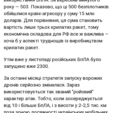
року — 503. Показово, що ці 500 безпілотників
обійшлися країні-агресору у суму 15 млн
доларів. Для порівняння, ця сума становить
вартість лише трьох крилатих ракет, тому
економічна складова для РФ все ж важлива —
хоча б у аспекті труднощів із виробництвом
крилатих ракет.
Утім вже у листопаді російських БпЛА було
запущено вже 2300.
За останні місяці стратегія запуску ворожих
дронів серйозно змінилася. Зараз
використовується так званий "ройовий"
характер атак. Тобто, коли зосереджується
від 10 і більше БпЛА, і з висоти у 2-2,5 тис. км
поза зоною досяжності українських мобільних