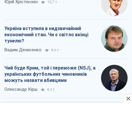
Юрій Хрістензен
10,7 т.
Україна вступила в надзвичайний
економічний стан. Чи є світло вкінці
тунелю?
Вадим Денисенко
8,6 т.
Чий буде Крим, той і переможе (NSJ), а
українських футбольних чиновників
можуть назвати вбивцями
Олександр Кірш
8,3 т.
Захід проспав загрозу: Росія може
перевірити НАТО війною
Леонід Невзлін
9,0 т.