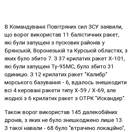
В Командуванні Повітряних сил ЗСУ заявили,
що ворог використав 11 балістичних ракет,
які були запущені з пускових районів у
Брянській, Воронезькій та Курській областях, з
яких було збито 7. З 37 крилатих ракет Х-101,
які були запущені Ту-95МС, було збито 31
одиницю. З 12 крилатих ракет "Калибр"
морського базування - 6, вдалось знешкодити
всі 4 керовані ракети типу Х-59 / Х-69, але
жодної з 6 крилатих ракет з ОТРК "Искандер".
Також ворог використав 145 далекобійних
дронів, з яких не було знешкоджено лише 13.
З такої навали - 68 було "втрачено локаційно",