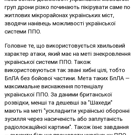
груп дрони різко починають пікірувати саме по
житлових мікрорайонах українських міст,
зводячи нанівець можливості української
системи ППО.
Головне те, що використовується хвильовий
характер атаки, який має на меті знекровлення
української системи ППО. Також
використовуються так звані хибні цілі, тобто
БпЛА без бойової частини. Мета таких БпЛА —
максимальне виснаження потенціалу
української ППО. За даними британської
розвідки, менші та дешевші за "Шахеди"
мають на меті "ускладнити українські оборонні
зусилля через насиченість або заплутаність
радіолокаційної картини". Також їхнє завдання