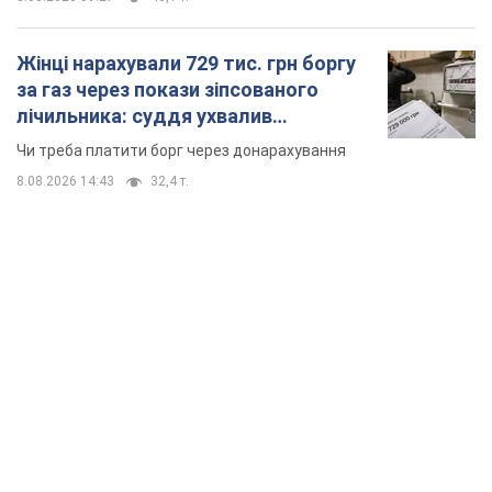
Жінці нарахували 729 тис. грн боргу
за газ через покази зіпсованого
лічильника: суддя ухвалив
неочікуване рішення
Чи треба платити борг через донарахування
8.08.2026 14:43
32,4 т.