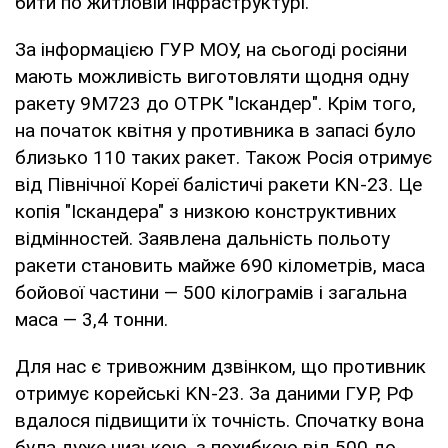
бити по житловій інфраструктурі.
За інформацією ГУР МОУ, на сьогоді росіяни
мають можливість виготовляти щодня одну
ракету 9М723 до ОТРК "Іскандер". Крім того,
на початок квітня у противника в запасі було
близько 110 таких ракет. Також Росія отримує
від Північної Кореї балістичі ракети KN-23. Це
копія "Іскандера" з низкою конструктивних
відмінностей. Заявлена дальність польоту
ракети становить майже 690 кілометрів, маса
бойової частини — 500 кілограмів і загальна
маса — 3,4 тонни.
Для нас є тривожним дзвінком, що противник
отримує корейські KN-23. За даними ГУР, РФ
вдалося підвищити їх точність. Спочатку вона
була дуже низькою, з похибкою від 500 до