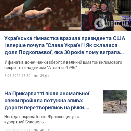
Українська гімнастка вразила президента США
і вперше почула "Слава Україні"! Як склалася
доля Подкопаєвої, яка 30 років тому виграла
"золото" Олімпіади
У фанатів донеччанки зберігся великий шматок килимового
покриття з надписом "Атланта-1996"
8.08.2026 18:30
39,6 т.
На Прикарпатті після аномальної
спеки пройшла потужна злива:
дороги перетворились на річки.
Відео
Негода накрила Івано-Франківщину та
курортний Буковель
8.08.2026 09:27
40,1 т.