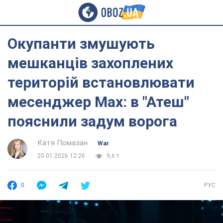
Окупанти змушують
мешканців захоплених
територій встановлювати
месенджер Max: в "Атеш"
пояснили задум ворога
Катя Помазан
War
20.01.2026 12:26
9,6 т.
0
РУС