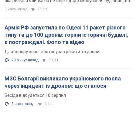
Яка реакція Кличка на петицію щодо скасування будівництва
3 часа назад
26,5 т.
Армія РФ запустила по Одесі 11 ракет різного
типу та до 100 дронів: горіли історичні будівлі,
є постраждалі. Фото та відео
Для терору ворог застосував ракети та дрони
20 минут назад
53,9 т.
МЗС Болгарії викликало українського посла
через інцидент із дроном: що сталося
Бесіда відбудеться 10 серпня
3 часа назад
4,4 т.