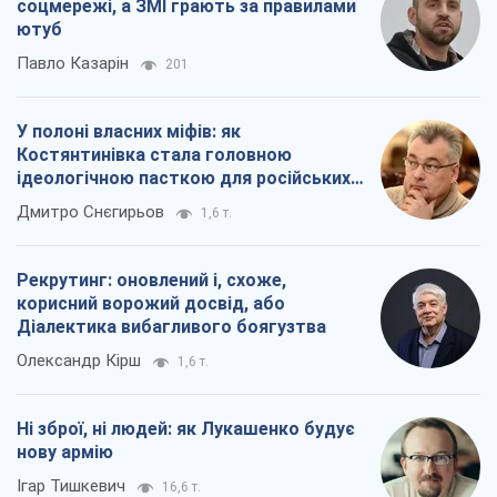
соцмережі, а ЗМІ грають за правилами
ютуб
Павло Казарін
201
У полоні власних міфів: як
Костянтинівка стала головною
ідеологічною пасткою для російських
окупантів
Дмитро Снєгирьов
1,6 т.
Рекрутинг: оновлений і, схоже,
корисний ворожий досвід, або
Діалектика вибагливого боягузтва
Олександр Кірш
1,6 т.
Ні зброї, ні людей: як Лукашенко будує
нову армію
Ігар Тишкевич
16,6 т.