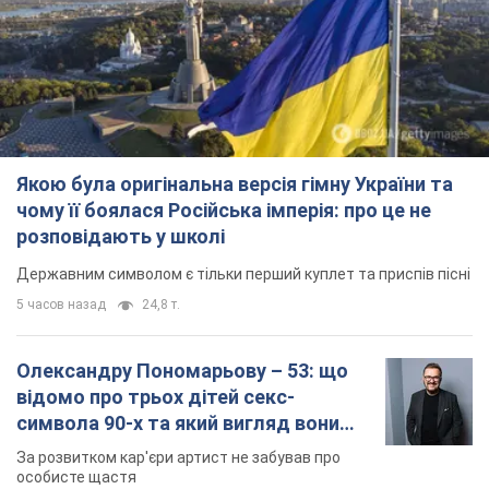
Якою була оригінальна версія гімну України та
чому її боялася Російська імперія: про це не
розповідають у школі
Державним символом є тільки перший куплет та приспів пісні
5 часов назад
24,8 т.
Олександру Пономарьову – 53: що
відомо про трьох дітей секс-
символа 90-х та який вигляд вони
мають
За розвитком кар'єри артист не забував про
особисте щастя