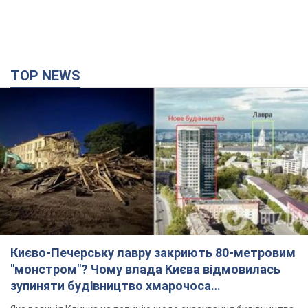
TOP NEWS
Києво-Печерську лавру закриють 80-метровим
"монстром"? Чому влада Києва відмовилась
зупиняти будівництво хмарочоса
"московського вірянина"