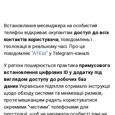
Встановлення месенджера на особистий
телефон відкриває окупантам
доступ до всіх
контактів користувача
, повідомлень і
геолокації в реальному часі. Про це
повідомляє
"АТЕШ"
у Telegram-каналі.
У регіоні поширюється практика
примусового
встановлення цифрових ID у додатку під
виглядом доступу до робочих баз
даних
.Українське підпілля отримало інструкції
щодо обходу системи та мінімізації ризиків,
проте мешканцям радять користуватися
окремими "чистими" телефонами для
реєстрації, щоб не наражати особисті дані на