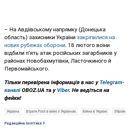
– На Авдіївському напрямку (Донецька
область) захисники України
закріпилися на
нових рубежах оборони
. 18 лютого воїни
відбили п'ять атак російських загарбників у
районах Новобахмутівки, Ласточкиного й
Первомайського.
Тільки перевірена інформація в нас у
Telegram-
каналі
OBOZ.UA та у
Viber
. Не ведіться на
фейки!
Україна
Втрати Росії в війні з Україною
Війна в Україні
Збройні 
Редакційна політика