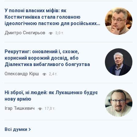
У полоні власних міфів: як
Костянтинівка стала головною
ідеологічною пасткою для російських
окупантів
Дмитро Снєгирьов
3,0 т.
Рекрутинг: оновлений і, схоже,
корисний ворожий досвід, або
Діалектика вибагливого боягузтва
Олександр Кірш
2,4 т.
Ні зброї, ні людей: як Лукашенко будує
нову армію
Ігар Тишкевич
17,0 т.
Всі думки