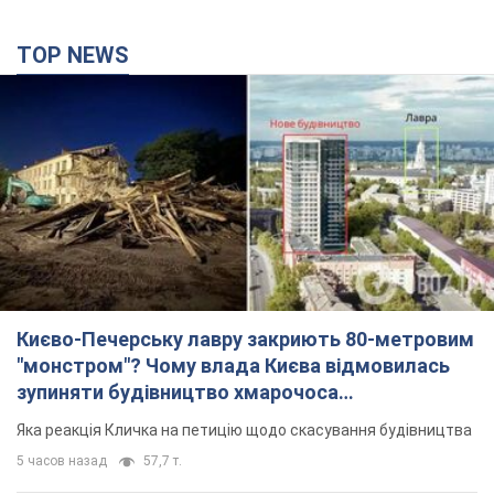
TOP NEWS
Києво-Печерську лавру закриють 80-метровим
"монстром"? Чому влада Києва відмовилась
зупиняти будівництво хмарочоса
"московського вірянина"
Яка реакція Кличка на петицію щодо скасування будівництва
5 часов назад
57,7 т.