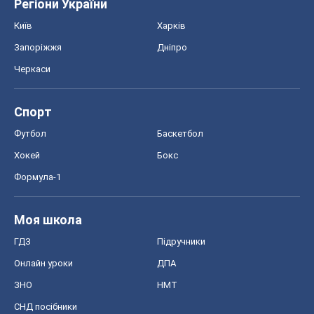
Регіони України
Київ
Харків
Запоріжжя
Дніпро
Черкаси
Спорт
Футбол
Баскетбол
Хокей
Бокс
Формула-1
Моя школа
ГДЗ
Підручники
Онлайн уроки
ДПА
ЗНО
НМТ
СНД посібники