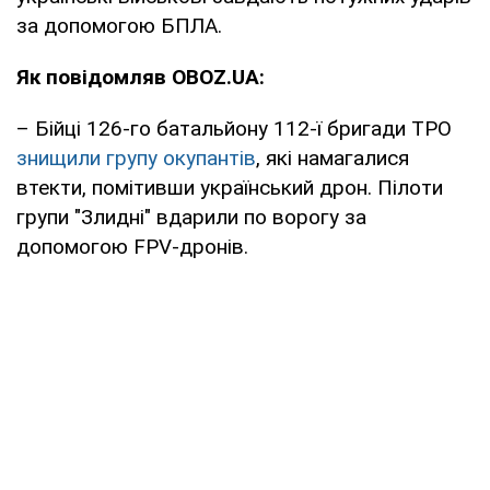
за допомогою БПЛА.
Як повідомляв OBOZ.UA:
– Бійці 126-го батальйону 112-ї бригади ТРО
знищили групу окупантів
, які намагалися
втекти, помітивши український дрон. Пілоти
групи "Злидні" вдарили по ворогу за
допомогою FPV-дронів.