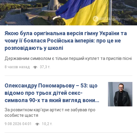
Якою була оригінальна версія гімну України та
чому її боялася Російська імперія: про це не
розповідають у школі
Державним символом є тільки перший куплет та приспів пісні
8 часов назад
37,3 т.
Олександру Пономарьову – 53: що
відомо про трьох дітей секс-
символа 90-х та який вигляд вони
мають
За розвитком кар'єри артист не забував про
особисте щастя
9.08.2026 04:01
10,2 т.