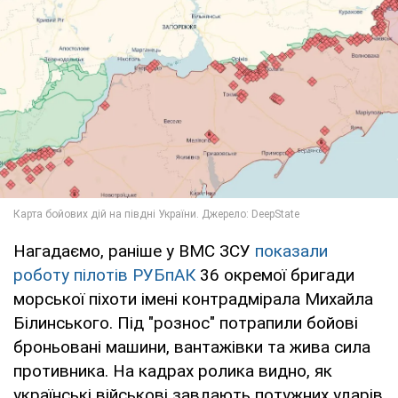
Нагадаємо, раніше у ВМС ЗСУ
показали
роботу пілотів РУБпАК
36 окремої бригади
морської піхоти імені контрадмірала Михайла
Білинського. Під "рознос" потрапили бойові
броньовані машини, вантажівки та жива сила
противника. На кадрах ролика видно, як
українські військові завдають потужних ударів