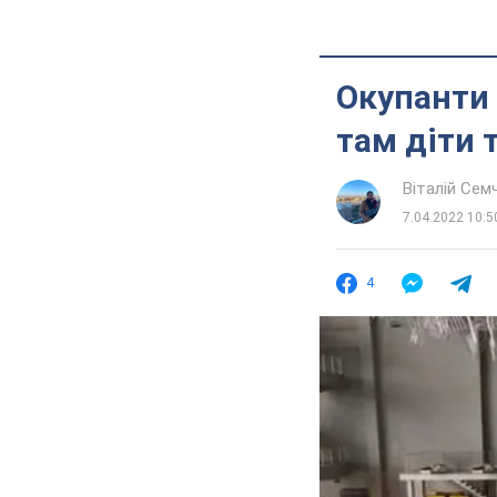
Окупанти 
там діти 
Віталій Сем
7.04.2022 10:5
4