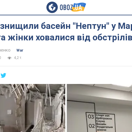
знищили басейн "Нептун" у Мар
та жінки ховалися від обстрілі
ченко
War
0
4,2 т.