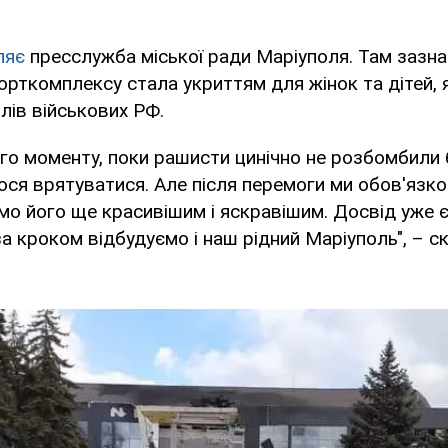
ляє
пресслужба міської ради Маріуполя. Там зазна
порткомплексу стала укриттям для жінок та дітей, 
ілів військових РФ.
го моменту, поки рашисти цинічно не розбомбили 
ся врятуватися. Але після перемоги ми обов'язк
имо його ще красивішим і яскравішим. Досвід уже є
а кроком відбудуємо і наш рідний Маріуполь", – с