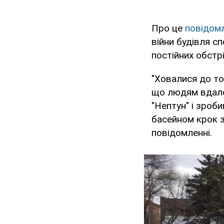
Про це
повідом
війни будівля с
постійних обстр
"Ховалися до то
що людям вдало
"Нептун" і зроб
басейном крок з
повідомленні.