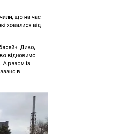
чили, що на час
які ховалися від
басейн. Диво,
ово відновимо
. А разом із
казано в