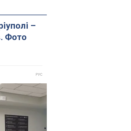
іуполі –
в. Фото
РУС