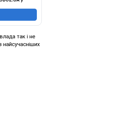
влада так і не
із найсучасніших