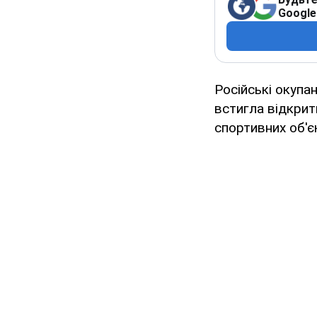
Google
Російські окупа
встигла відкрит
спортивних об'є