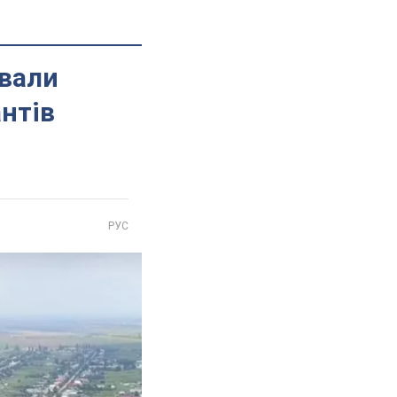
рвали
антів
РУС