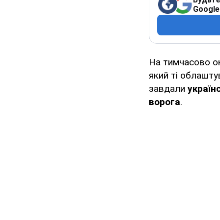
Google
На тимчасово о
який ті облашт
завдали
україн
ворога
.