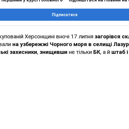
Підписатися
купованій Херсонщині вночі 17 липня
загорівся с
ували
на узбережжі Чорного моря в селищі Лазу
ські захисники
,
знищивши
не тільки
БК
, а й
штаб і