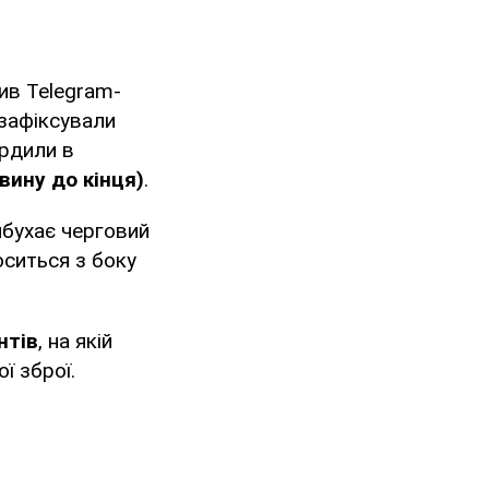
ив Telegram-
 зафіксували
ердили в
вину до кінця)
.
вибухає черговий
оситься з боку
нтів
, на якій
ої зброї.