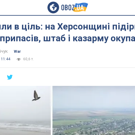
ли в ціль: на Херсонщині піді
припасів, штаб і казарму окуп
ічук
War
 11:44
60,6 т.