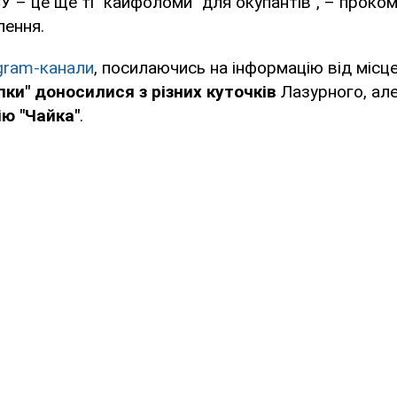
СУ – це ще ті "кайфоломи" для окупантів", – проко
лення.
gram-канали
, посилаючись на інформацію від місце
пки" доносилися з різних куточків
Лазурного, ал
ію "Чайка"
.