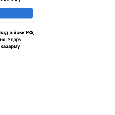
клад військ РФ
,
рне
. Удару
 казарму