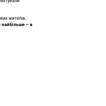
ментували
вих жителів,
е
найбільше – в