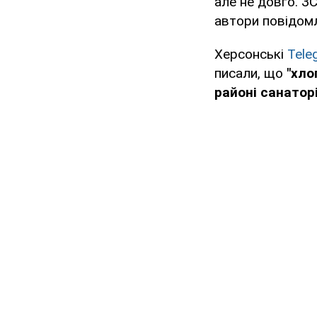
але не довго. З
автори повідом
Херсонські
Tele
писали, що
"хло
районі санатор