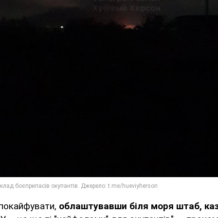
 покайфувати,
облаштувавши біля моря штаб, каз