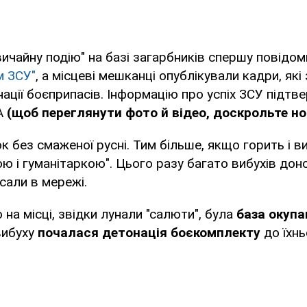
вичайну подію" на базі загарбників спершу повідом
м ЗСУ"
, а місцеві мешканці опублікували кадри, які
нації боєприпасів. Інформацію про успіх ЗСУ підтв
А
(щоб переглянути фото й відео, доскрольте но
ок без смаженої русні. Тим більше, якщо горить і 
рою і гуманітаркою". Цього разу багато вибухів дон
исали в мережі.
 на місці, звідки лунали "салюти", була
база окупа
вибуху
почалася детонація боєкомплекту
до їхнь