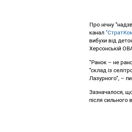
Про нічну "надз
канал
"СтратКо
вибухи від дето
Херсонській ОВ
"Ранок – не ран
"склад із селіт
Лазурного", – п
Зазначалося, що
після сильного 