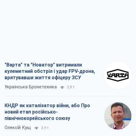
"Варта" та "Новатор" витримали
кулеметний обстріл і удар FPV-дрона,
врятувавши життя офіцеру ЗСУ
Українська Бронетехніка
3,8 т.
КНДР як каталізатор війни, або Про
новий етап російсько-
північнокорейського союзу
Олексій Кущ
3,9 т.