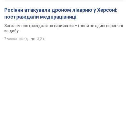
Росіяни атакували дроном лікарню у Херсоні:
постраждали медпрацівниці
Загалом постраждали чотири жінки – і вони не єдині поранені
за добу
7 часов назад
3,2 т.