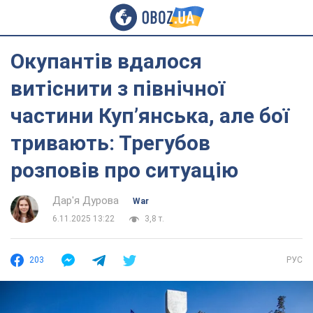
Окупантів вдалося
витіснити з північної
частини Куп’янська, але бої
тривають: Трегубов
розповів про ситуацію
Дар'я Дурова
War
6.11.2025 13:22
3,8 т.
203
РУС