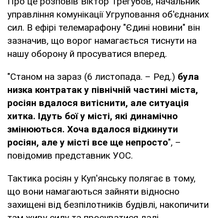
Про це розповів Віктор Трегубов, начальник
управління комунікації Угруповання об'єднаних
сил. В ефірі телемарафону "Єдині новини" він
зазначив, що ворог намагається тиснути на
нашу оборону й просуватися вперед.
"Станом на зараз (6 листопада. – Ред.)
була
низка контратак у північній частині міста,
росіян вдалося витіснити, але ситуація
хитка. Ідуть бої у місті, які динамічно
змінюються. Хоча вдалося відкинути
росіян, але у місті все ще непросто
", –
повідомив представник УОС.
Тактика росіян у Куп'янську полягає в тому,
що вони намагаються зайняти відносно
захищені від безпілотників будівлі, накопичити
там живу силу та просуватися далі.