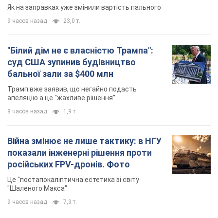
Як на заправках уже змінили вартість пального
9 часов назад
23,0 т.
"Білий дім не є власністю Трампа":
суд США зупинив будівництво
бальної зали за $400 млн
Трамп вже заявив, що негайно подасть
апеляцію а це "жахливе рішення"
8 часов назад
1,9 т.
Війна змінює не лише тактику: в НГУ
показали інженерні рішення проти
російських FPV-дронів. Фото
Це "постапокаліптична естетика зі світу
"Шаленого Макса"
9 часов назад
7,3 т.