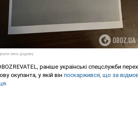
OBOZREVATEL, раніше українські спецслужби пере
ву окупанта, у якій він
поскаржився, що за відмо
ця.