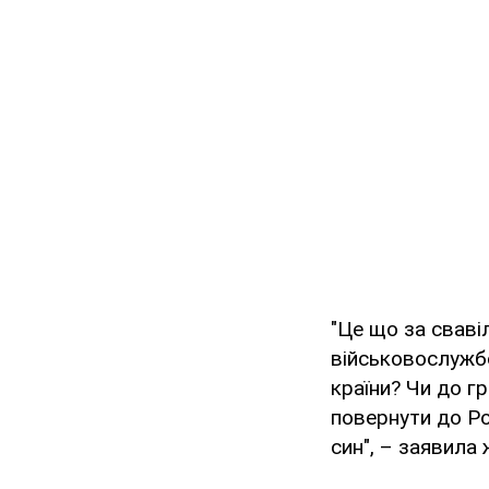
"Це що за сваві
військовослужбо
країни? Чи до г
повернути до Ро
син", – заявила 