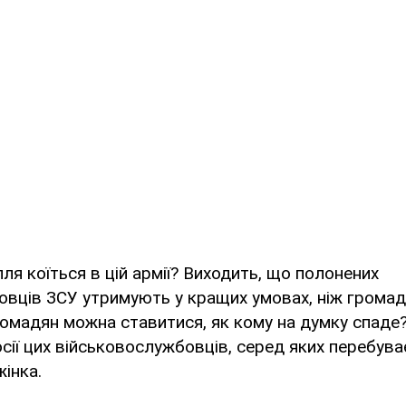
лля коїться в цій армії? Виходить, що полонених
вців ЗСУ утримують у кращих умовах, ніж громад
ромадян можна ставитися, як кому на думку спаде
сії цих військовослужбовців, серед яких перебува
жінка.