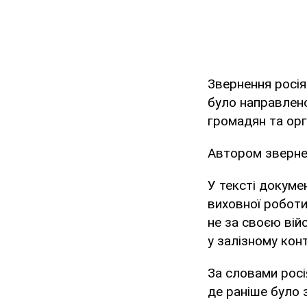
Звернення росі
було направлен
громадян та орг
Автором зверне
У тексті докуме
виховної робот
не за своєю вій
у залізному конт
За словами росі
де раніше було