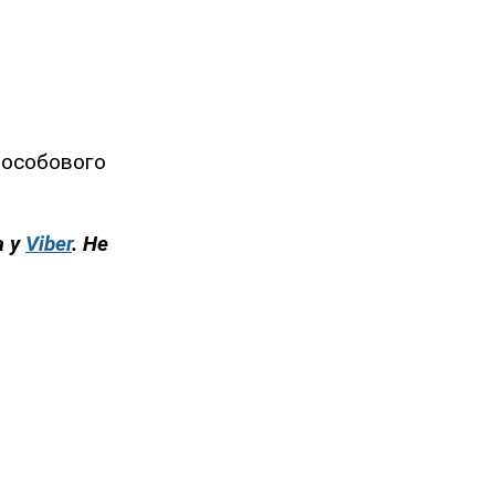
я особового
а у
Viber
. Не