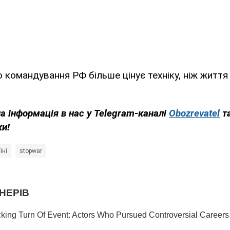
о командування РФ більше цінує техніку, ніж житт
на інформація в нас у Telegram-каналі
Obozrevatel
т
ки!
їні
stopwar