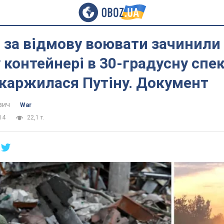
 за відмову воювати зачинили
 контейнері в 30-градусну спек
каржилася Путіну. Документ
вич
War
14
22,1 т.