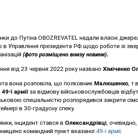
янки до Путіна OBOZREVATEL надали власні джере
о в Управління президента РФ щодо роботи зі зв
анізацій
(фото розміщено внизу новини).
ння від 23 червня 2022 року названо
Хіміченко Ол
нта вона розповіла, що полковник
Малюшенко
, т
и
49-ї армії
за відмову військовослужбовців відбу
ськовою спеціальністю розпорядився закрити сімо
ейнері в 30-градусну спеку.
янки, інцидент стався в
Олександрівці
, очевидно,
 знищено командний пункт вказаної
49-ї армії.