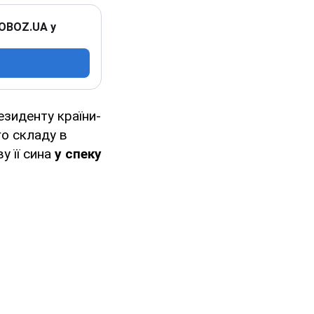
 OBOZ.UA у
езиденту країни-
о складу в
у її сина
у спеку