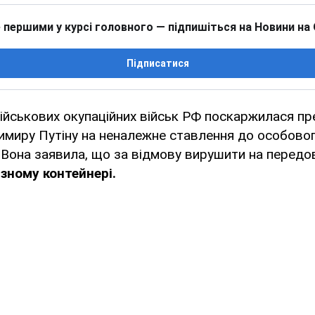
 першими у курсі головного — підпишіться на Новини на
Підписатися
ійськових окупаційних військ РФ поскаржилася пр
имиру Путіну на неналежне ставлення до особовог
ї. Вона заявила, що за відмову вирушити на передов
ізному контейнері.