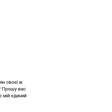
ян своєї ж
? Прошу вас
є мій єдиний