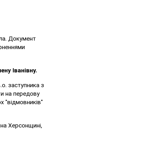
ла. Документ
ерненнями
ену Іванівну.
.в.о. заступника з
ти на передову
х "відмовників"
 на Херсонщині,