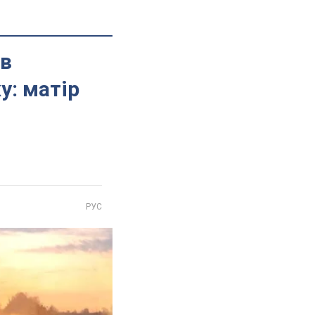
 в
у: матір
РУС