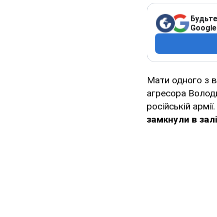
Будьте
Google
Мати одного з в
агресора Волод
російській армі
замкнули в зал