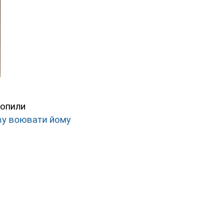
хопили
ву воювати йому