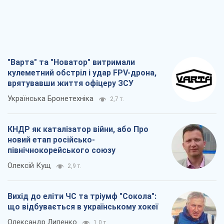
"Варта" та "Новатор" витримали
кулеметний обстріл і удар FPV-дрона,
врятувавши життя офіцеру ЗСУ
Українська Бронетехніка
2,7 т.
КНДР як каталізатор війни, або Про
новий етап російсько-
північнокорейського союзу
Олексій Кущ
2,9 т.
Вихід до еліти ЧС та тріумф "Сокола":
що відбувається в українському хокеї
Олександр Липенко
1,0 т.