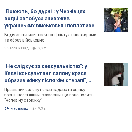
"Воюють, бо дурні": у Чернівцях
водій автобуса зневажив
українських військових і поплатився.
Відео
Водія звільнили після конфлікту з пасажирами
та образ військових
8 часов назад
8,2 т.
"Не слідкує за сексуальністю": у
Києві консультант салону краси
образив жінку після хімієтерапії,
розгорівся скандал. Фото
Працівник салону почав надавати оцінку
зовнішності жінки, сказавши, що вона носить
"чоловічу стрижку"
час назад
9,3 т.