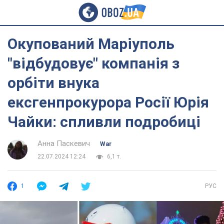
Окупований Маріуполь
"відбудовує" компанія з
орбіти внука
ексгенпрокурора Росії Юрія
Чайки: спливли подробиці
Анна Паскевич
War
22.07.2024 12:24
6,1 т.
1
РУС