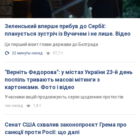
Зеленський вперше прибув до Сербії:
планується зустріч із Вучичем і не лише. Відео
Це перший візит глави держави до Бєлграда
22 минуты назад
57,7 т.
"Верніть Федорова": у містах України 23-й день
поспіль тривають масові мітинги з
картонками. Фото і відео
Учасники акцій продовжують серію щоденних протестів
час назад
1,8 т.
Сенат США схвалив законопроєкт Грема про
санкції проти Росії: що далі