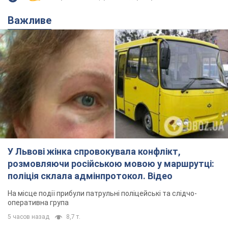
Важливе
У Львові жінка спровокувала конфлікт,
розмовляючи російською мовою у маршрутці:
поліція склала адмінпротокол. Відео
На місце події прибули патрульні поліцейські та слідчо-
оперативна група
5 часов назад
8,7 т.