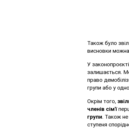
Також було звіль
висновки можна
У законопроєкті
залишається. Мо
право демобілізу
групи або у одно
Окрім того,
звіл
членів сім'ї
перш
групи
. Також н
ступеня спорідне