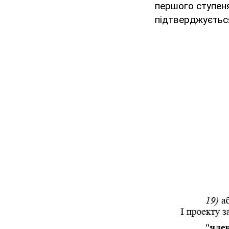
першого ступеня
підтверджуєтьс