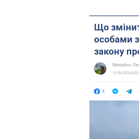
Що змінит
особами з
закону пр
Михайло Ле
10.04.2024 02:
8