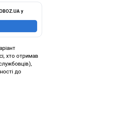
 OBOZ.UA у
аріант
сі, хто отримав
ослужбовців),
ності до