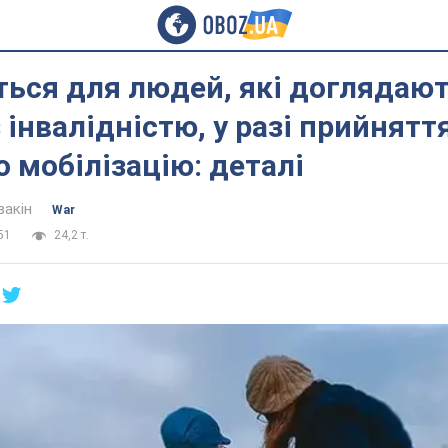
ься для людей, які доглядают
 інвалідністю, у разі прийнятт
о мобілізацію: деталі
вакін
War
51
24,2 т.