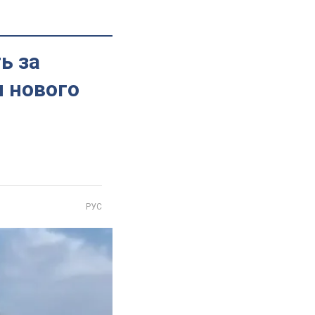
ь за
я нового
РУС