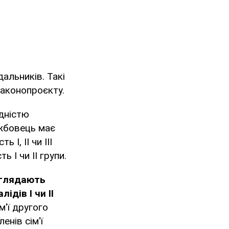
дальників. Такі
аконопроєкту.
ідністю
ужбовець має
І, ІІ чи ІІІ
ь І чи ІІ групи.
доглядають
алідів І чи ІІ
м'ї другого
енів сім'ї