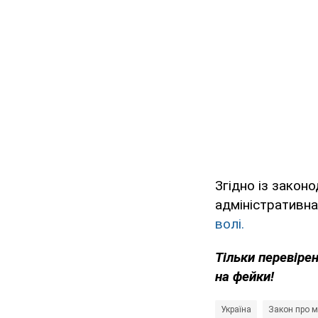
Згідно із законо
адміністративна,
волі.
Тільки перевіре
на фейки!
Україна
Закон про м