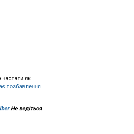
е настати як
ає позбавлення
iber
.
Не ведіться