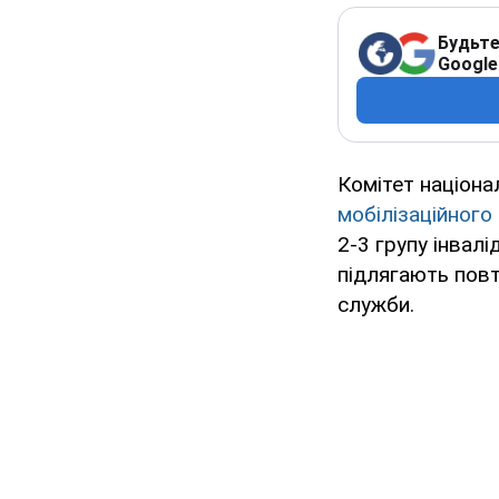
Будьте
Google
Комітет націона
мобілізаційного
2-3 групу інвал
підлягають пов
служби.