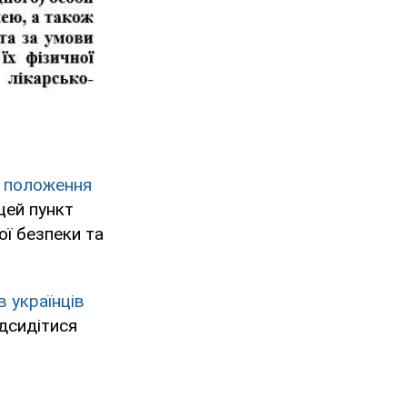
 положення
 цей пункт
ої безпеки та
в українців
дсидітися