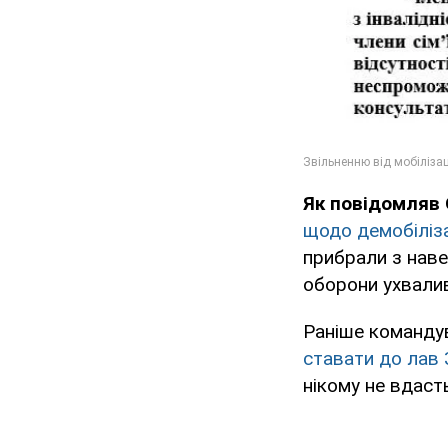
Як повідомляв
щодо демобіліза
прибрали з наве
оборони ухвалив
Раніше команду
ставати до лав 
нікому не вдасть