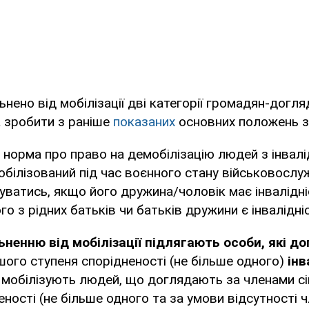
нено від мобілізації дві категорії громадян-догля
 зробити з раніше
показаних
основних положень з
 норма про право на демобілізацію людей з інвал
білізований під час воєнного стану військовосл
ватись, якщо його дружина/чоловік має інвалідність 
го з рідних батьків чи батьків дружини є інвалідніст
ьненню від мобілізації підлягають особи, які 
ого ступеня спорідненості (не більше одного)
інв
е мобілізують людей, що доглядають за членами сі
ності (не більше одного та за умови відсутності чл