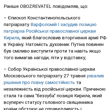
Раніше OBOZREVATEL повідомляв, що:
– Єпископ Константинопольського
патріархату
Варфоломій I засудив позицію
патріарха Російської православної церкви
Кирила
, який благословив вторгнення армії РФ
в Україну. Натомість духовник Путіна повинен
був сміливо виступити проти та навіть якщо
того вимагав нагоди, піти у відставку;
– Собор Української православної церкви
Московського патріархату 27 травня
ухвалив
рішення про повну самостійність
та
незалежність від російської церкви. Причиною
стала та сама "беззуба" позиція Кирила, який
всупереч статусу головного священника
країни обстоює не справедливість і