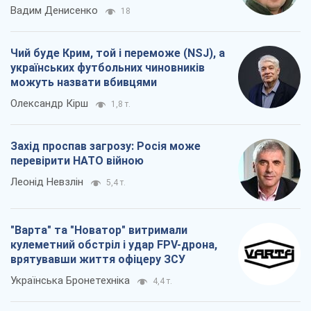
Вадим Денисенко
18
Чий буде Крим, той і переможе (NSJ), а
українських футбольних чиновників
можуть назвати вбивцями
Олександр Кірш
1,8 т.
Захід проспав загрозу: Росія може
перевірити НАТО війною
Леонід Невзлін
5,4 т.
"Варта" та "Новатор" витримали
кулеметний обстріл і удар FPV-дрона,
врятувавши життя офіцеру ЗСУ
Українська Бронетехніка
4,4 т.