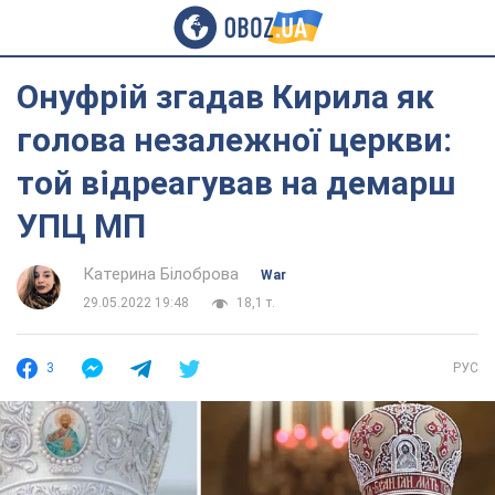
Онуфрій згадав Кирила як
голова незалежної церкви:
той відреагував на демарш
УПЦ МП
Катерина Білоброва
War
29.05.2022 19:48
18,1 т.
3
РУС