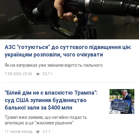
АЗС "готуються" до суттєвого підвищення цін:
українцям розповіли, чого очікувати
Як на заправках уже змінили вартість пального
7.08.2026 22:56
23,7 т.
"Білий дім не є власністю Трампа":
суд США зупинив будівництво
бальної зали за $400 млн
Трамп вже заявив, що негайно подасть
апеляцію а це "жахливе рішення"
11 часов назад
3,1 т.