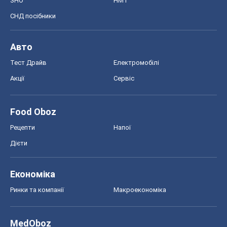
ЗНО
НМТ
СНД посібники
Авто
Тест Драйв
Електромобілі
Акції
Сервіс
Food Oboz
Рецепти
Напої
Дієти
Економіка
Ринки та компанії
Макроекономіка
MedOboz