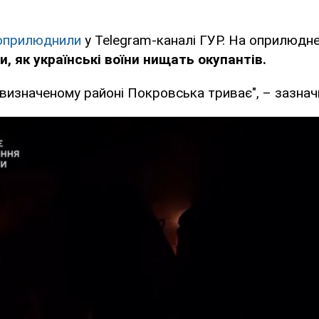
оприлюднили
у Telegram-каналі ГУР. На оприлюдн
, як українські воїни нищать окупантів.
 визначеному районі Покровська триває", – зазначи