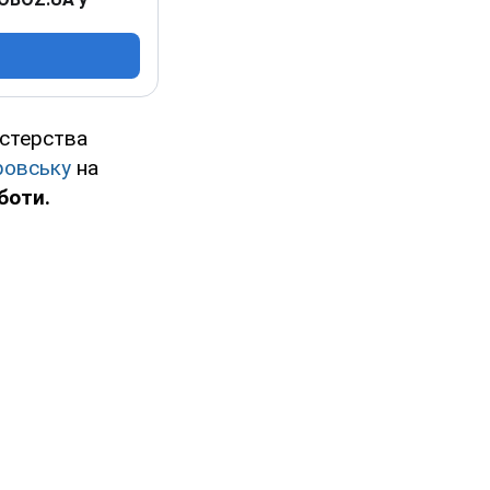
істерства
ровську
на
боти.