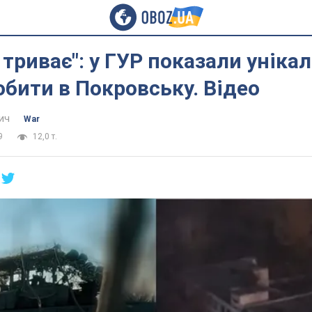
 триває": у ГУР показали уніка
обити в Покровську. Відео
ич
War
9
12,0 т.