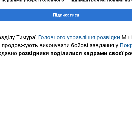
Підписатися
озділу Тимура"
Головного управління розвідки
Мін
и продовжують виконувати бойові завдання у
Пок
щодавно
розвідники поділилися кадрами своєї ро