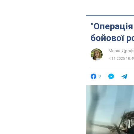
"Операція
бойової р
Марія Дроф
4.11.2025 10:4
0