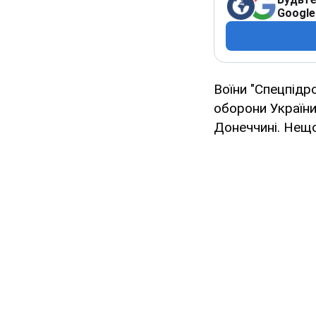
Google
Воїни "Спецпідр
оборони Україн
Донеччині. Не