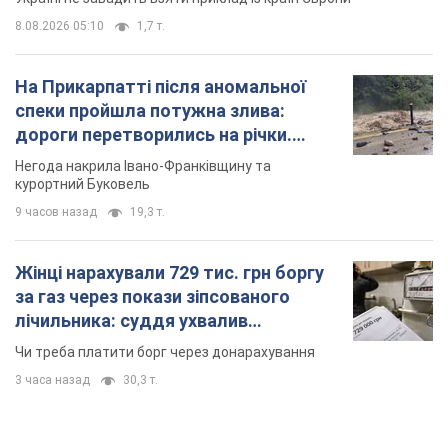
8.08.2026 05:10
1,7 т.
На Прикарпатті після аномальної
спеки пройшла потужна злива:
дороги перетворились на річки.
Відео
Негода накрила Івано-Франківщину та
курортний Буковель
9 часов назад
19,3 т.
Жінці нарахували 729 тис. грн боргу
за газ через покази зіпсованого
лічильника: суддя ухвалив
неочікуване рішення
Чи треба платити борг через донарахування
3 часа назад
30,3 т.