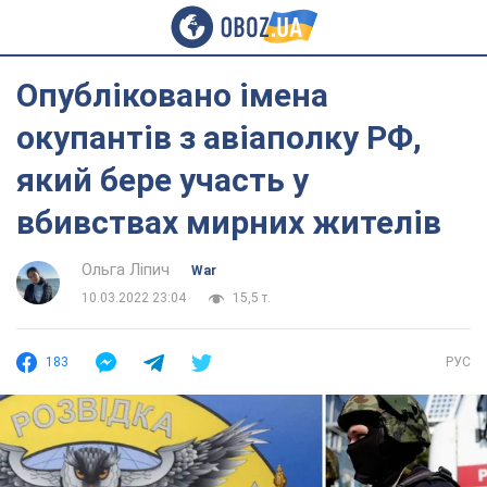
Опубліковано імена
окупантів з авіаполку РФ,
який бере участь у
вбивствах мирних жителів
Ольга Ліпич
War
10.03.2022 23:04
15,5 т.
183
РУС