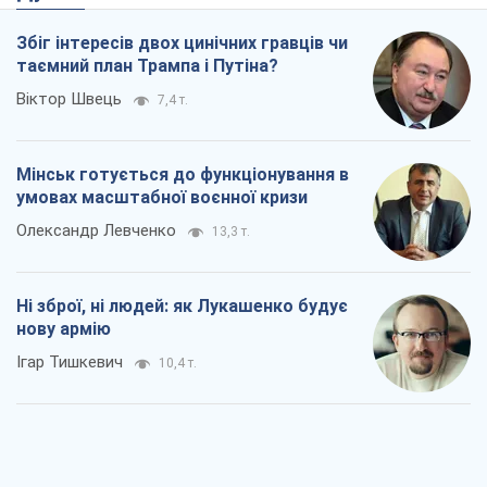
Збіг інтересів двох цинічних гравців чи
таємний план Трампа і Путіна?
Віктор Швець
7,4 т.
Мінськ готується до функціонування в
умовах масштабної воєнної кризи
Олександр Левченко
13,3 т.
Ні зброї, ні людей: як Лукашенко будує
нову армію
Ігар Тишкевич
10,4 т.