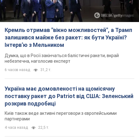
Кремль отримав "вікно можливостей", а Трамп
залишився майже без ракет: як бути Україні?
Інтерв’ю з Мельником
Думка, що в Росії закінчаться балістичні ракети, вкрай
небезпечна, наголосив експерт
6 часов назад
31,2 т.
Україна має домовленості на щомісячну
поставку ракет до Patriot від США: Зеленський
розкрив подробиці
Київ також веде активні переговори з європейськими
партнерами
4 часа назад
22,5 т.