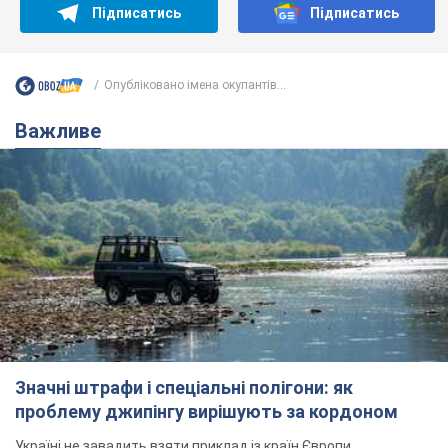
Підписатись
Підписатись
Опубліковано імена окупантів...
Важливе
Значні штрафи і спеціальні полігони: як
проблему джипінгу вирішують за кордоном
Україні не завадить взяти приклад із країн Європи